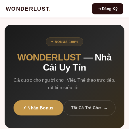
WONDERLUST
.
Đăng Ký
✦ BONUS 100%
WONDERLUST
— Nhà
Cái Uy Tín
Cá cược cho người chơi Việt. Thể thao trực tiếp,
rút tiền siêu tốc.
⚡ Nhận Bonus
Tất Cả Trò Chơi →