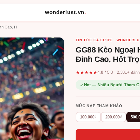
wonderlust.vn
.
nh Cao, H
TIN TỨC CÁ CƯỢC · WONDERLU
GG88 Kèo Ngoại 
Đỉnh Cao, Hốt Tr
★★★★★
4.8 / 5.0 · 2,331+ đán
Hot — Nhiều Người Tham G
MỨC NẠP THAM KHẢO
100.000₫
200.000₫
500.