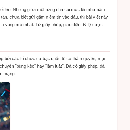
nổi lên. Nhưng giữa một rừng nhà cái mọc lên như nấm
n, chưa biết gửi gắm niềm tin vào đâu, thì bài viết này
 vòng mới nhất. Từ giấy phép, giao diện, tỷ lệ cược
hép bởi các tổ chức cờ bạc quốc tế có thẩm quyền, mọi
chuyện "bùng kèo" hay "làm luật". Đã có giấy phép, đã
rên mạng.