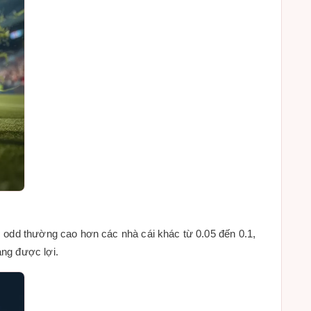
c odd thường cao hơn các nhà cái khác từ 0.05 đến 0.1,
àng được lợi.