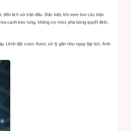
đến lịch sử trận đấu. Đặc biệt, khi xem live các trận
vừa canh kèo rung, không sợ miss pha bóng quyết định.
ập. Lệnh đặt cược được xử lý gần như ngay lập tức. Anh