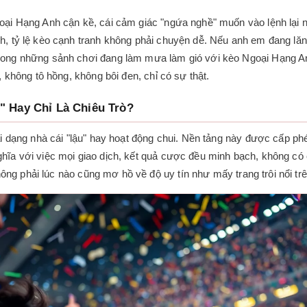
oại Hạng Anh cận kề, cái cảm giác "ngứa nghề" muốn vào lệnh lại 
, tỷ lệ kèo cạnh tranh không phải chuyện dễ. Nếu anh em đang lăn tă
rong những sảnh chơi đang làm mưa làm gió với kèo Ngoại Hạng Anh
 không tô hồng, không bôi đen, chỉ có sự thật.
 Hay Chỉ Là Chiêu Trò?
ải dạng nhà cái "lậu" hay hoạt động chui. Nền tảng này được cấp p
hĩa với việc mọi giao dịch, kết quả cược đều minh bạch, không có 
không phải lúc nào cũng mơ hồ về độ uy tín như mấy trang trôi nổi t