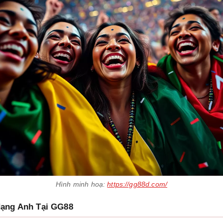
Hình minh hoạ:
https://gg88d.com/
Hạng Anh Tại GG88