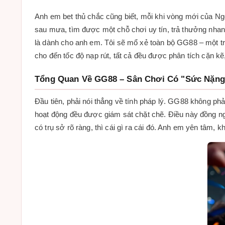
Anh em bet thủ chắc cũng biết, mỗi khi vòng mới của Ng
sau mưa, tìm được một chỗ chơi uy tín, trả thưởng nhanh
là dành cho anh em. Tôi sẽ mổ xẻ toàn bộ GG88 – một t
cho đến tốc độ nạp rút, tất cả đều được phân tích cặn kẽ,
Tổng Quan Về GG88 – Sân Chơi Có "Sức Nặng"
Đầu tiên, phải nói thẳng về tính pháp lý. GG88 không ph
hoạt động đều được giám sát chặt chẽ. Điều này đồng ng
có trụ sở rõ ràng, thì cái gì ra cái đó. Anh em yên tâm, 