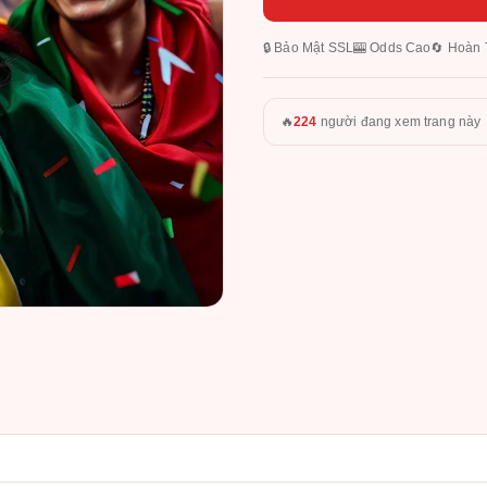
🔒 Bảo Mật SSL
🎰 Odds Cao
🔄 Hoàn 
🔥
224
người đang xem trang này