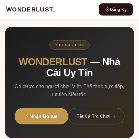
WONDERLUST
.
Đăng Ký
✦ BONUS 100%
WONDERLUST
— Nhà
Cái Uy Tín
Cá cược cho người chơi Việt. Thể thao trực tiếp,
rút tiền siêu tốc.
⚡ Nhận Bonus
Tất Cả Trò Chơi →