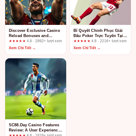
Discover Exclusive Casino
Bí Quyết Chinh Phục Giải
Reload Bonuses and
Đấu Poker Trực Tuyến Tại
Weekly Cashback Programs
c168.repair: Góc Nhìn Thực
★★★★★
4.8 · 2992+ lượt xem
★★★★★
4.8 · 2216+ lượt xem
at xoso66a.co.com
Tế
Xem Chi Tiết →
Xem Chi Tiết →
SC88.Day Casino Features
Review: A User Experience
Guide for Real Sessions
★★★★★
4.8 · 1829+ lượt xem