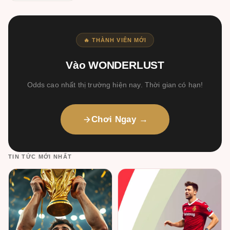
🔥 THÀNH VIÊN MỚI
Vào WONDERLUST
Odds cao nhất thị trường hiện nay. Thời gian có hạn!
Chơi Ngay →
TIN TỨC MỚI NHẤT