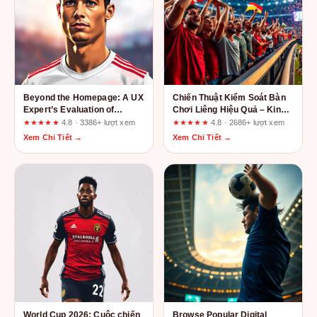
Beyond the Homepage: A UX
Chiến Thuật Kiểm Soát Bàn
Expert’s Evaluation of
Chơi Liêng Hiệu Quả – Kinh
uu88bs.app
Nghiệm Từ 789bethv.com
★★★★★
4.8 · 3386+ lượt xem
★★★★★
4.8 · 2686+ lượt xem
Xem Chi Tiết →
Xem Chi Tiết →
World Cup 2026: Cuộc chiến
Browse Popular Digital