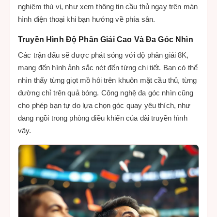
nghiệm thú vị, như xem thông tin cầu thủ ngay trên màn
hình điện thoại khi bạn hướng về phía sân.
Truyền Hình Độ Phân Giải Cao Và Đa Góc Nhìn
Các trận đấu sẽ được phát sóng với độ phân giải 8K,
mang đến hình ảnh sắc nét đến từng chi tiết. Bạn có thể
nhìn thấy từng giọt mồ hôi trên khuôn mặt cầu thủ, từng
đường chỉ trên quả bóng. Công nghệ đa góc nhìn cũng
cho phép bạn tự do lựa chọn góc quay yêu thích, như
đang ngồi trong phòng điều khiển của đài truyền hình
vậy.