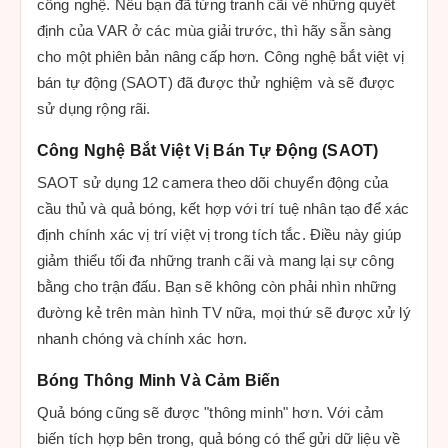
công nghệ. Nếu bạn đã từng tranh cãi về những quyết
định của VAR ở các mùa giải trước, thì hãy sẵn sàng
cho một phiên bản nâng cấp hơn. Công nghệ bắt việt vị
bán tự động (SAOT) đã được thử nghiệm và sẽ được
sử dụng rộng rãi.
Công Nghệ Bắt Việt Vị Bán Tự Động (SAOT)
SAOT sử dụng 12 camera theo dõi chuyển động của
cầu thủ và quả bóng, kết hợp với trí tuệ nhân tạo để xác
định chính xác vị trí việt vị trong tích tắc. Điều này giúp
giảm thiểu tối đa những tranh cãi và mang lại sự công
bằng cho trận đấu. Bạn sẽ không còn phải nhìn những
đường kẻ trên màn hình TV nữa, mọi thứ sẽ được xử lý
nhanh chóng và chính xác hơn.
Bóng Thông Minh Và Cảm Biến
Quả bóng cũng sẽ được "thông minh" hơn. Với cảm
biến tích hợp bên trong, quả bóng có thể gửi dữ liệu về