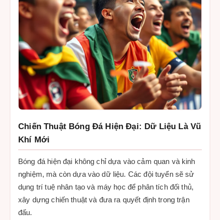
Chiến Thuật Bóng Đá Hiện Đại: Dữ Liệu Là Vũ
Khí Mới
Bóng đá hiện đại không chỉ dựa vào cảm quan và kinh
nghiệm, mà còn dựa vào dữ liệu. Các đội tuyển sẽ sử
dụng trí tuệ nhân tạo và máy học để phân tích đối thủ,
xây dựng chiến thuật và đưa ra quyết định trong trận
đấu.