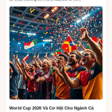
World Cup 2026 Và Cơ Hội Cho Ngành Cá