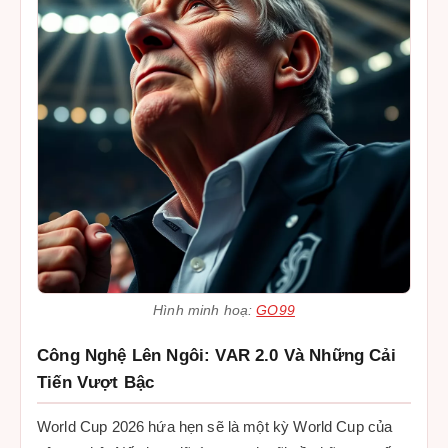
Hình minh hoạ:
GO99
Công Nghệ Lên Ngôi: VAR 2.0 Và Những Cải
Tiến Vượt Bậc
World Cup 2026 hứa hẹn sẽ là một kỳ World Cup của