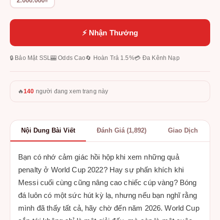
2.000.000₫
⚡ Nhận Thưởng
🔒 Bảo Mật SSL
🎰 Odds Cao
🔄 Hoàn Trả 1.5%
💳 Đa Kênh Nạp
🔥
140
người đang xem trang này
Nội Dung Bài Viết
Đánh Giá (1,892)
Giao Dịch
Bạn có nhớ cảm giác hồi hộp khi xem những quả
penalty ở World Cup 2022? Hay sự phấn khích khi
Messi cuối cùng cũng nâng cao chiếc cúp vàng? Bóng
đá luôn có một sức hút kỳ lạ, nhưng nếu bạn nghĩ rằng
mình đã thấy tất cả, hãy chờ đến năm 2026. World Cup