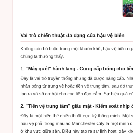
Vai trò chiến thuật đa dạng của hậu vệ biên
Không còn bó buộc trong một khuôn khổ, hậu vệ biên ngà
chúng ta thường thấy.
1. "Máy quét" hành lang - Cung cấp bóng cho tiề
Đây là vai trò truyền thống nhưng đã được nâng cấp. N
nhận bóng từ trung vệ hoặc tiền vệ trung tâm, sau đó t
tạo ra vô số cơ hội cho các tiền đạo cắm. Sự hiệu quả của 
2. "Tiền vệ trung tâm" giấu mặt - Kiểm soát nhịp 
Đây là một biến thể chiến thuật cực kỳ thông minh. Một số 
hậu vệ phải trong màu áo Manchester City là một minh ch
ở khu vực giữa sân. Điều này tạo ra sự linh hoạt, gây k