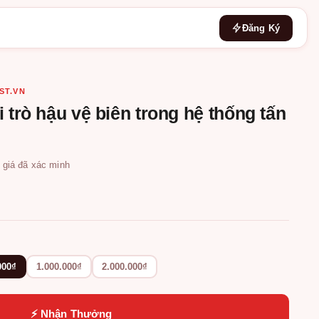
Đăng Ký
ST.VN
i trò hậu vệ biên trong hệ thống tấn
h giá đã xác minh
000₫
1.000.000₫
2.000.000₫
⚡ Nhận Thưởng