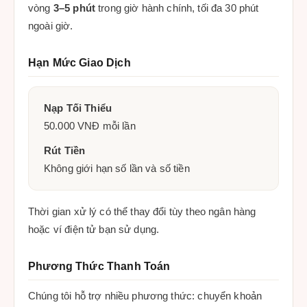
vòng
3–5 phút
trong giờ hành chính, tối đa 30 phút
ngoài giờ.
Hạn Mức Giao Dịch
Nạp Tối Thiểu
50.000 VNĐ mỗi lần
Rút Tiền
Không giới hạn số lần và số tiền
Thời gian xử lý có thể thay đổi tùy theo ngân hàng
hoặc ví điện tử bạn sử dụng.
Phương Thức Thanh Toán
Chúng tôi hỗ trợ nhiều phương thức: chuyển khoản