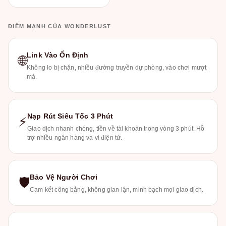
ĐIỂM MẠNH CỦA WONDERLUST
Link Vào Ổn Định
🌐
Không lo bị chặn, nhiều đường truyền dự phòng, vào chơi mượt
mà.
Nạp Rút Siêu Tốc 3 Phút
⚡
Giao dịch nhanh chóng, tiền về tài khoản trong vòng 3 phút. Hỗ
trợ nhiều ngân hàng và ví điện tử.
Bảo Vệ Người Chơi
🛡
Cam kết công bằng, không gian lận, minh bạch mọi giao dịch.