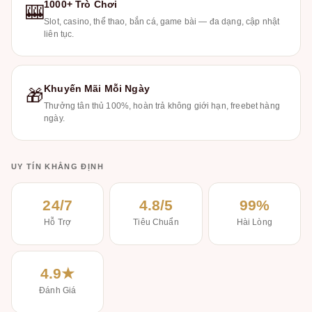
1000+ Trò Chơi
🎰
Slot, casino, thể thao, bắn cá, game bài — đa dạng, cập nhật
liên tục.
Khuyến Mãi Mỗi Ngày
🎁
Thưởng tân thủ 100%, hoàn trả không giới hạn, freebet hàng
ngày.
UY TÍN KHẲNG ĐỊNH
24/7
4.8/5
99%
Hỗ Trợ
Tiêu Chuẩn
Hài Lòng
4.9★
Đánh Giá