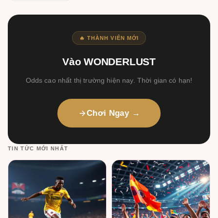
🔥 THÀNH VIÊN MỚI
Vào WONDERLUST
Odds cao nhất thị trường hiện nay. Thời gian có hạn!
Chơi Ngay →
TIN TỨC MỚI NHẤT