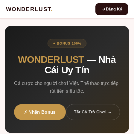
WONDERLUST
.
Đăng Ký
✦ BONUS 100%
WONDERLUST
— Nhà
Cái Uy Tín
Cá cược cho người chơi Việt. Thể thao trực tiếp,
rút tiền siêu tốc.
⚡ Nhận Bonus
Tất Cả Trò Chơi →