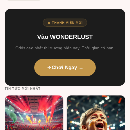
🔥 THÀNH VIÊN MỚI
Vào WONDERLUST
Odds cao nhất thị trường hiện nay. Thời gian có hạn!
Chơi Ngay →
TIN TỨC MỚI NHẤT