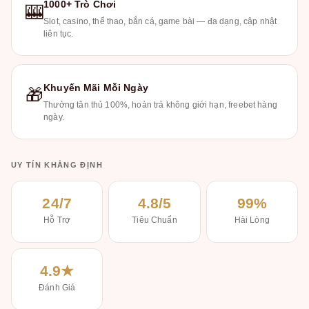
1000+ Trò Chơi
🎰
Slot, casino, thể thao, bắn cá, game bài — đa dạng, cập nhật
liên tục.
Khuyến Mãi Mỗi Ngày
🎁
Thưởng tân thủ 100%, hoàn trả không giới hạn, freebet hàng
ngày.
UY TÍN KHẲNG ĐỊNH
24/7
4.8/5
99%
Hỗ Trợ
Tiêu Chuẩn
Hài Lòng
4.9★
Đánh Giá