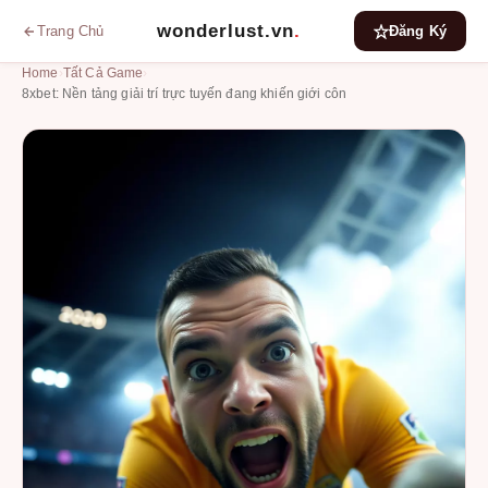
wonderlust.vn
.
Trang Chủ
Đăng Ký
Home
›
Tất Cả Game
›
8xbet: Nền tảng giải trí trực tuyến đang khiến giới côn