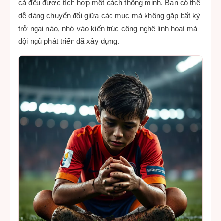
cả đều được tích hợp một cách thông minh. Bạn có thể
dễ dàng chuyển đổi giữa các mục mà không gặp bất kỳ
trở ngại nào, nhờ vào kiến trúc công nghệ linh hoạt mà
đội ngũ phát triển đã xây dựng.