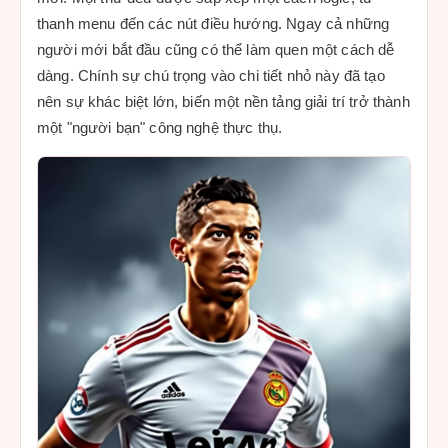
thanh menu đến các nút điều hướng. Ngay cả những
người mới bắt đầu cũng có thể làm quen một cách dễ
dàng. Chính sự chú trọng vào chi tiết nhỏ này đã tạo
nên sự khác biệt lớn, biến một nền tảng giải trí trở thành
một "người bạn" công nghệ thực thụ.