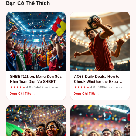
Bạn Có Thể Thích
SHBET111.top Mang Đến Góc
AO88 Daily Deals: How to
Nhìn Toàn Diện Về SHBET
Check Whether the Extra
Bankroll Is Worth Your
★★★★★
4.8 · 2441+ lượt xem
★★★★★
4.8 · 2864+ lượt xem
Money
Xem Chi Tiết →
Xem Chi Tiết →