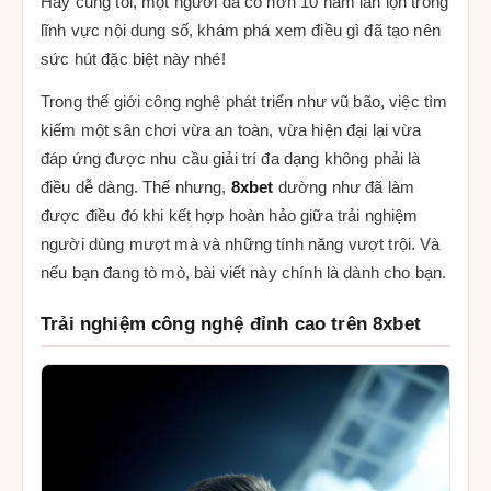
Hãy cùng tôi, một người đã có hơn 10 năm lăn lộn trong
lĩnh vực nội dung số, khám phá xem điều gì đã tạo nên
sức hút đặc biệt này nhé!
Trong thế giới công nghệ phát triển như vũ bão, việc tìm
kiếm một sân chơi vừa an toàn, vừa hiện đại lại vừa
đáp ứng được nhu cầu giải trí đa dạng không phải là
điều dễ dàng. Thế nhưng,
8xbet
dường như đã làm
được điều đó khi kết hợp hoàn hảo giữa trải nghiệm
người dùng mượt mà và những tính năng vượt trội. Và
nếu bạn đang tò mò, bài viết này chính là dành cho bạn.
Trải nghiệm công nghệ đỉnh cao trên 8xbet