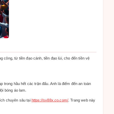
công, từ tiền đạo cánh, tiền đạo lùi, cho đến tiền vệ
p trong hầu hết các trận đấu. Anh là điểm đến an toàn
đội bóng áo lam.
ích chuyên sâu tại
https://sv88x.co.com/
. Trang web này