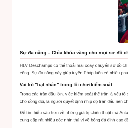
Sự đa năng – Chìa khóa vàng cho mọi sơ đồ ch
HLV Deschamps có thể thoải mái xoay chuyển sơ đồ chiến t
công. Sự đa năng này giúp tuyển Pháp luôn có nhiều phươ
Vai trò "hạt nhân" trong lối chơi kiểm soát
Trong các trận đấu lớn, việc kiểm soát thế trận là yếu t
cho đồng đội, là người quyết định nhịp độ trận đấu nên 
Để tìm hiểu sâu hơn về những giá trị chiến thuật mà Ant
cung cấp rất nhiều góc nhìn thú vị về bóng đá đỉnh cao đ