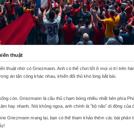
iến thuật
huật nhờ có Griezmann. Anh có thể chơi tốt ở mọi vị trí trên hàng 
ng án tấn công khác nhau, khiến đối thủ khó lòng bắt bài.
ố sống còn. Griezmann là cầu thủ chạm bóng nhiều nhất bên phía Phá
chậm hay nhanh. Nói không ngoa, anh chính là "bộ não" di động của 
oine Griezmann mang lại, bạn có thể tham khảo thêm các bài phân t
ấy!