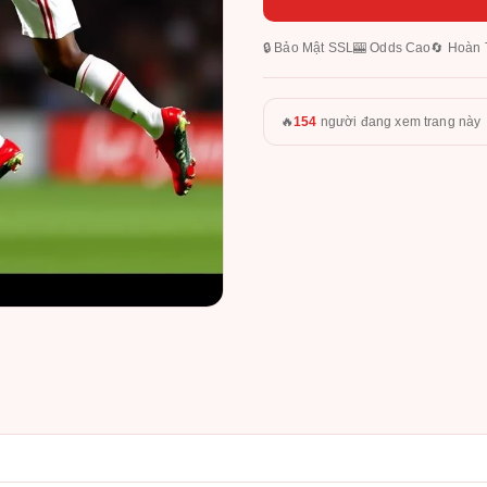
🔒 Bảo Mật SSL
🎰 Odds Cao
🔄 Hoàn 
🔥
154
người đang xem trang này