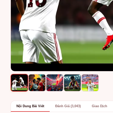
Nội Dung Bài Viết
Đánh Giá (3,043)
Giao Dịch