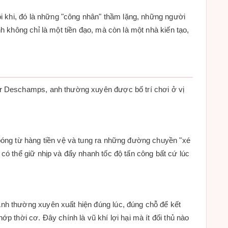
i khi, đó là những "công nhân" thầm lặng, những người
 không chỉ là một tiền đạo, mà còn là một nhà kiến tạo,
er Deschamps, anh thường xuyên được bố trí chơi ở vị
bóng từ hàng tiền vệ và tung ra những đường chuyền "xé
ó thể giữ nhịp và đẩy nhanh tốc độ tấn công bất cứ lúc
nh thường xuyên xuất hiện đúng lúc, đúng chỗ để kết
 thời cơ. Đây chính là vũ khí lợi hại mà ít đối thủ nào