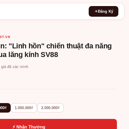
Đăng Ký
ST.VN
n: "Linh hồn" chiến thuật đa năng
ua lăng kính SV88
h giá đã xác minh
000₫
1.000.000₫
2.000.000₫
⚡ Nhận Thưởng