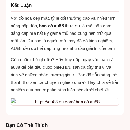
Kết Luận
Với đồ họa đẹp mắt, tỷ lệ đổi thưởng cao và nhiều tính
năng hấp dẫn,
ban cá au88
thực sự là một sân chơi
đẳng cấp mà bất kỳ game thủ nào cũng nên thử qua
một lần. Dù bạn là người mới hay đã có kinh nghiệm,
AU88 đều có thể đáp ứng mọi nhu cầu giải trí của bạn.
Còn chần chừ gì nữa? Hãy truy cập ngay vào ban cá
au88 để bắt đầu cuộc phiêu lưu săn cá đầy thú vị và
rinh về những phần thưởng giá trị. Bạn đã sẵn sàng trở
thành thợ săn cá chuyên nghiệp chưa? Hãy chia sẻ trải
nghiệm của bạn ở phần bình luận bên dưới nhé! 🎉
Bạn Có Thể Thích