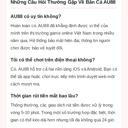
Những Câu Hỏi Thường Gặp Về Bắn Cá AU88
AU88 có uy tín không?
Hoàn toàn có. AU88 đã khẳng định được vị thế của
mình trên thị trường game online Việt Nam trong nhiều
năm qua. Hệ thống bảo mật hiện đại, thông tin người
chơi được bảo vệ tuyệt đối.
Tôi có thể chơi trên điện thoại không?
Có. AU88 hỗ trợ cả hai nền tảng iOS và Android. Bạn có
thể tải app hoặc chơi trực tiếp trên trình duyệt web một
cách mượt mà.
Thời gian rút tiền mất bao lâu?
Thông thường, các giao dịch rút tiền được xử lý trong
vòng 5-10 phút. Trong một số trường hợp đặc biệt, thời
gian có thể kéo dài hơn nhưng tối đa không quá 24 giờ.