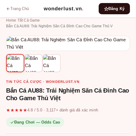
wonderlust.vn
.
Trang Chủ
Đăng Ký
Home
›
Tất Cả Game
›
Bắn Cá AU88: Trải Nghiệm Săn Cá Đỉnh Cao Cho Game Thủ V
TIN TỨC CÁ CƯỢC · WONDERLUST.VN
Bắn Cá AU88: Trải Nghiệm Săn Cá Đỉnh Cao
Cho Game Thủ Việt
★★★★★
4.8 / 5.0 · 3,117+ đánh giá đã xác minh
Đang Chơi — Odds Cao