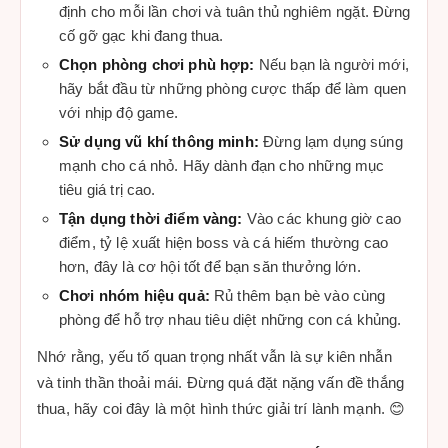
định cho mỗi lần chơi và tuân thủ nghiêm ngặt. Đừng
cố gỡ gạc khi đang thua.
Chọn phòng chơi phù hợp:
Nếu bạn là người mới,
hãy bắt đầu từ những phòng cược thấp để làm quen
với nhịp độ game.
Sử dụng vũ khí thông minh:
Đừng lạm dụng súng
mạnh cho cá nhỏ. Hãy dành đạn cho những mục
tiêu giá trị cao.
Tận dụng thời điểm vàng:
Vào các khung giờ cao
điểm, tỷ lệ xuất hiện boss và cá hiếm thường cao
hơn, đây là cơ hội tốt để bạn săn thưởng lớn.
Chơi nhóm hiệu quả:
Rủ thêm bạn bè vào cùng
phòng để hỗ trợ nhau tiêu diệt những con cá khủng.
Nhớ rằng, yếu tố quan trọng nhất vẫn là sự kiên nhẫn
và tinh thần thoải mái. Đừng quá đặt nặng vấn đề thắng
thua, hãy coi đây là một hình thức giải trí lành mạnh. 😊