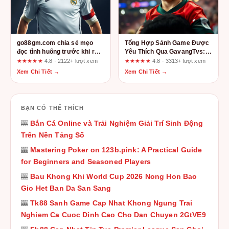
go88gm.com chia sẻ mẹo
Tổng Hợp Sảnh Game Được
đọc tình huống trước khi rút
Yêu Thích Qua GavangTvs:
lá tiếp theo – Bí kíp sống còn
So Sánh Ưu Nhược Điểm
★★★★★
4.8 · 2122+ lượt xem
★★★★★
4.8 · 3313+ lượt xem
từ cao thủ
Trước Khi Chọn Chỗ Chơi
Xem Chi Tiết →
Xem Chi Tiết →
BẠN CÓ THỂ THÍCH
🎰
Bắn Cá Online và Trải Nghiệm Giải Trí Sinh Động
Trên Nền Tảng Số
🎰
Mastering Poker on 123b.pink: A Practical Guide
for Beginners and Seasoned Players
🎰
Bau Khong Khi World Cup 2026 Nong Hon Bao
Gio Het Ban Da San Sang
🎰
Tk88 Sanh Game Cap Nhat Khong Ngung Trai
Nghiem Ca Cuoc Dinh Cao Cho Dan Chuyen 2GtVE9