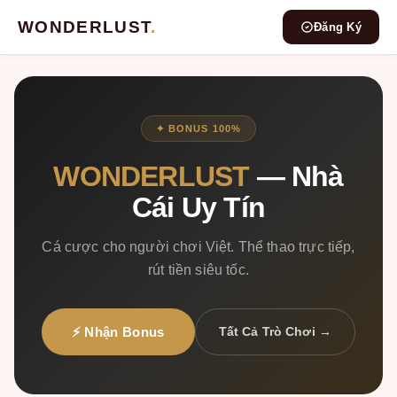
WONDERLUST
.
Đăng Ký
✦ BONUS 100%
WONDERLUST
— Nhà
Cái Uy Tín
Cá cược cho người chơi Việt. Thể thao trực tiếp,
rút tiền siêu tốc.
⚡ Nhận Bonus
Tất Cả Trò Chơi →