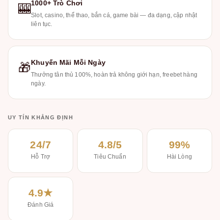
1000+ Trò Chơi
🎰
Slot, casino, thể thao, bắn cá, game bài — đa dạng, cập nhật
liên tục.
Khuyến Mãi Mỗi Ngày
🎁
Thưởng tân thủ 100%, hoàn trả không giới hạn, freebet hàng
ngày.
UY TÍN KHẲNG ĐỊNH
24/7
4.8/5
99%
Hỗ Trợ
Tiêu Chuẩn
Hài Lòng
4.9★
Đánh Giá