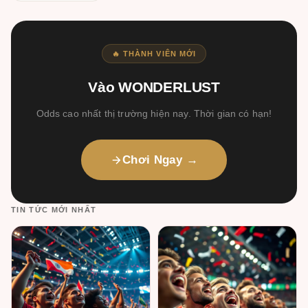
🔥 THÀNH VIÊN MỚI
Vào WONDERLUST
Odds cao nhất thị trường hiện nay. Thời gian có hạn!
Chơi Ngay →
TIN TỨC MỚI NHẤT