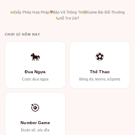
📜
Giấy Phép Hợp Pháp
🛡
Bảo Vệ Thông Tin
🎲
Game Bài Đổi Thưởng
📞
Hỗ Trợ 24/7
CHƠI GÌ HÔM NAY
🐎
⚽
Đua Ngựa
Thể Thao
Cược đua ngựa
Bóng đá, tennis, eSports
🎯
Number Game
Đoán số, xóc đĩa