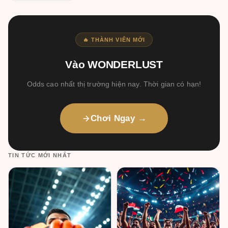
🔥 THÀNH VIÊN MỚI
Vào WONDERLUST
Odds cao nhất thị trường hiện nay. Thời gian có hạn!
Chơi Ngay →
TIN TỨC MỚI NHẤT