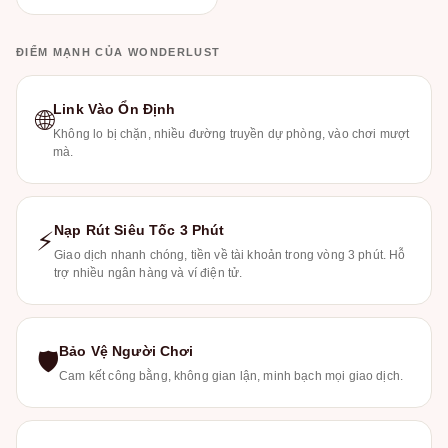
ĐIỂM MẠNH CỦA WONDERLUST
Link Vào Ổn Định
🌐
Không lo bị chặn, nhiều đường truyền dự phòng, vào chơi mượt
mà.
Nạp Rút Siêu Tốc 3 Phút
⚡
Giao dịch nhanh chóng, tiền về tài khoản trong vòng 3 phút. Hỗ
trợ nhiều ngân hàng và ví điện tử.
Bảo Vệ Người Chơi
🛡
Cam kết công bằng, không gian lận, minh bạch mọi giao dịch.