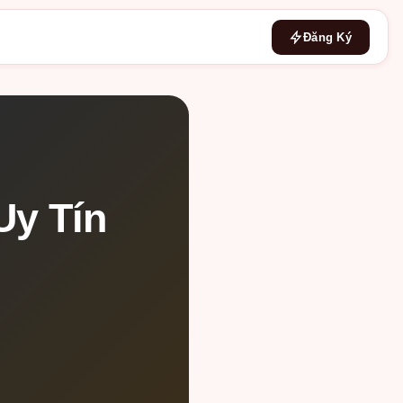
Đăng Ký
Uy Tín