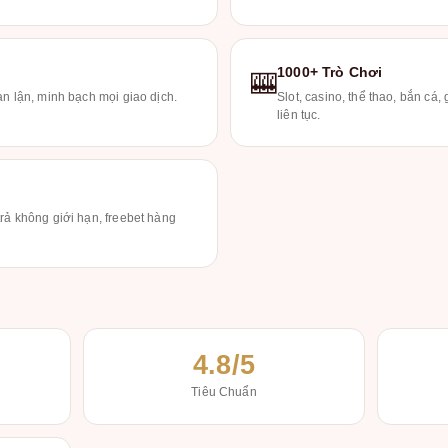
1000+ Trò Chơi
🎰
n lận, minh bạch mọi giao dịch.
Slot, casino, thể thao, bắn cá
liên tục.
rả không giới hạn, freebet hàng
4.8/5
Tiêu Chuẩn