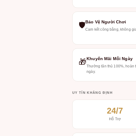
Bảo Vệ Người Chơi
🛡
Cam kết công bằng, không gia
Khuyến Mãi Mỗi Ngày
🎁
Thưởng tân thủ 100%, hoàn t
ngày.
UY TÍN KHẲNG ĐỊNH
24/7
Hỗ Trợ