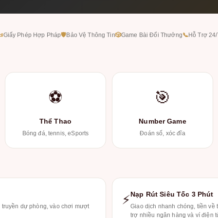
📜
Giấy Phép Hợp Pháp
🛡
Bảo Vệ Thông Tin
🎲
Game Bài Đổi Thưởng
📞
Hỗ Trợ 24/
⚽
🎯
Thể Thao
Number Game
Bóng đá, tennis, eSports
Đoán số, xóc đĩa
Nạp Rút Siêu Tốc 3 Phút
⚡
 truyền dự phòng, vào chơi mượt
Giao dịch nhanh chóng, tiền về 
trợ nhiều ngân hàng và ví điện t