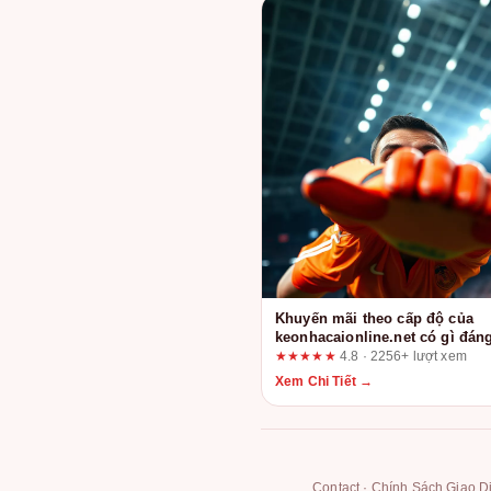
Khuyến mãi theo cấp độ của
keonhacaionline.net có gì đán
tâm?
★★★★★
4.8 · 2256+ lượt xem
Xem Chi Tiết →
Contact
·
Chính Sách Giao D