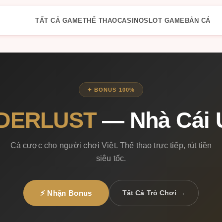
TẤT CẢ GAME
THỂ THAO
CASINO
SLOT GAME
BẮN CÁ
✦ BONUS 100%
DERLUST
— Nhà Cái 
Cá cược cho người chơi Việt. Thể thao trực tiếp, rút tiền
siêu tốc.
⚡ Nhận Bonus
Tất Cả Trò Chơi →