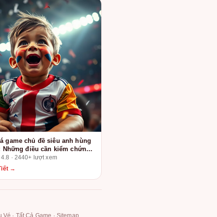
á game chủ đề siêu anh hùng
: Những điều cần kiểm chứng
in vào lời quảng cáo
★
4.8 · 2440+ lượt xem
Tiết →
u Vé
·
Tất Cả Game
·
Sitemap