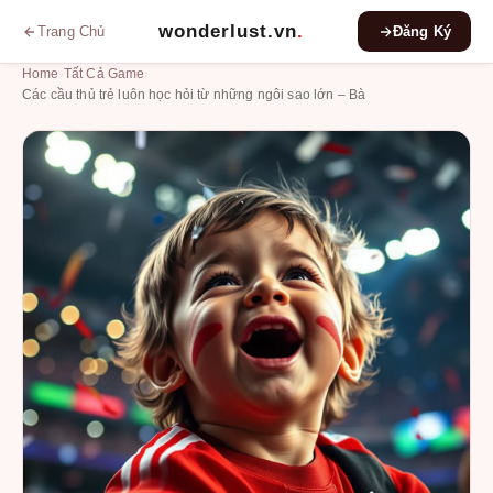
wonderlust.vn
.
Trang Chủ
Đăng Ký
Home
›
Tất Cả Game
›
Các cầu thủ trẻ luôn học hỏi từ những ngôi sao lớn – Bà