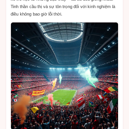
Tinh thần cầu thị và sự tôn trọng đối với kinh nghiệm là
điều không bao giờ lỗi thời.