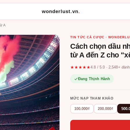
wonderlust.vn
.
từ A
TIN TỨC CÁ CƯỢC · WONDERLU
Cách chọn dầu nhớ
từ A đến Z cho "x
★★★★★
4.8 / 5.0 · 2,548+ đán
Đang Thịnh Hành
MỨC NẠP THAM KHẢO
100.000₫
200.000₫
500.