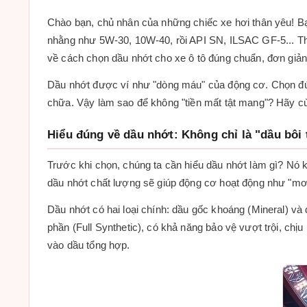
Chào bạn, chủ nhân của những chiếc xe hơi thân yêu! Bạn
nhằng như 5W-30, 10W-40, rồi API SN, ILSAC GF-5... Thú t
về cách chọn dầu nhớt cho xe ô tô đúng chuẩn, đơn giả
Dầu nhớt được ví như "dòng máu" của động cơ. Chọn đúng
chữa. Vậy làm sao để không "tiền mất tật mang"? Hãy cù
Hiểu đúng về dầu nhớt: Không chỉ là "dầu bôi 
Trước khi chọn, chúng ta cần hiểu dầu nhớt làm gì? Nó k
dầu nhớt chất lượng sẽ giúp động cơ hoạt động như "mơ
Dầu nhớt có hai loại chính: dầu gốc khoáng (Mineral) và
phần (Full Synthetic), có khả năng bảo vệ vượt trội, ch
vào dầu tổng hợp.