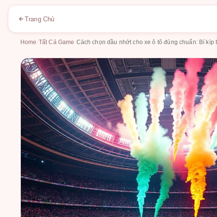
Trang Chủ
Home
›
Tất Cả Game
›
Cách chọn dầu nhớt cho xe ô tô đúng chuẩn: Bí kíp 