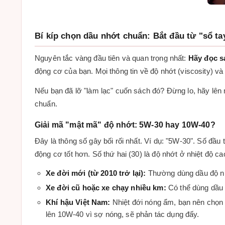
Bí kíp chọn dầu nhớt chuẩn: Bắt đầu từ "sổ ta
Nguyên tắc vàng đầu tiên và quan trọng nhất:
Hãy đọc s
động cơ của bạn. Mọi thông tin về độ nhớt (viscosity) và
Nếu bạn đã lỡ "làm lạc" cuốn sách đó? Đừng lo, hãy lên
chuẩn.
Giải mã "mật mã" độ nhớt: 5W-30 hay 10W-40?
Đây là thông số gây bối rối nhất. Ví dụ: "5W-30". Số đầu
động cơ tốt hơn. Số thứ hai (30) là độ nhớt ở nhiệt độ 
Xe đời mới (từ 2010 trở lại):
Thường dùng dầu độ nhớ
Xe đời cũ hoặc xe chạy nhiều km:
Có thể dùng dầu
Khí hậu Việt Nam:
Nhiệt đới nóng ẩm, bạn nên chọn
lên 10W-40 vì sợ nóng, sẽ phản tác dụng đấy.