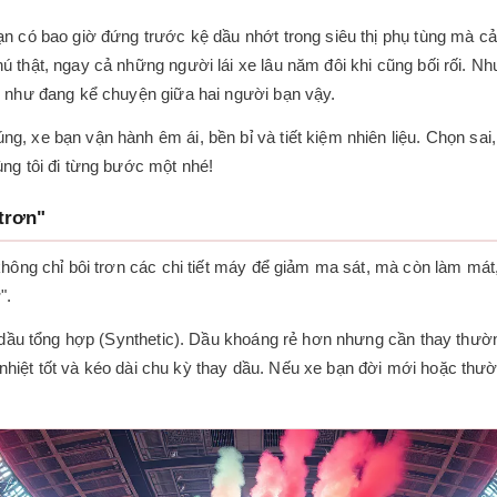
 có bao giờ đứng trước kệ dầu nhớt trong siêu thị phụ tùng mà cảm
hật, ngay cả những người lái xe lâu năm đôi khi cũng bối rối. Nhưn
n như đang kể chuyện giữa hai người bạn vậy.
, xe bạn vận hành êm ái, bền bỉ và tiết kiệm nhiên liệu. Chọn sai
ng tôi đi từng bước một nhé!
trơn"
hông chỉ bôi trơn các chi tiết máy để giảm ma sát, mà còn làm mát,
".
 dầu tổng hợp (Synthetic). Dầu khoáng rẻ hơn nhưng cần thay thườn
ịu nhiệt tốt và kéo dài chu kỳ thay dầu. Nếu xe bạn đời mới hoặc th