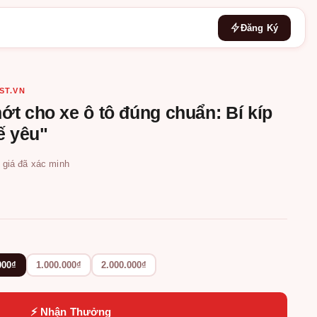
Đăng Ký
ST.VN
t cho xe ô tô đúng chuẩn: Bí kíp
ế yêu"
h giá đã xác minh
000₫
1.000.000₫
2.000.000₫
⚡ Nhận Thưởng