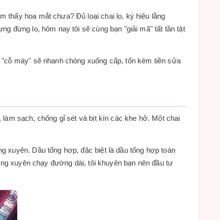
 thấy hoa mắt chưa? Đủ loại chai lọ, ký hiệu lằng
g đừng lo, hôm nay tôi sẽ cùng bạn "giải mã" tất tần tật
, "cỗ máy" sẽ nhanh chóng xuống cấp, tốn kém tiền sửa
 làm sạch, chống gỉ sét và bịt kín các khe hở. Một chai
g xuyên. Dầu tổng hợp, đặc biệt là dầu tổng hợp toàn
ường xuyên chạy đường dài, tôi khuyên bạn nên đầu tư