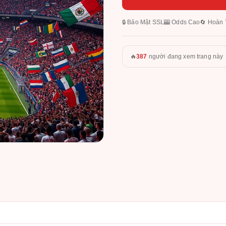
🔒 Bảo Mật SSL
🎰 Odds Cao
🔄 Hoàn 
🔥
387
người đang xem trang này