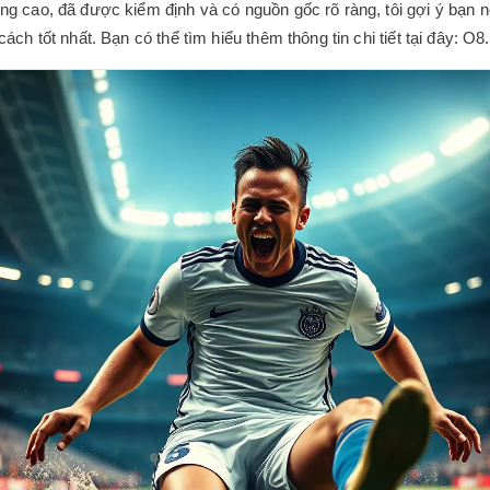
g cao, đã được kiểm định và có nguồn gốc rõ ràng, tôi gợi ý bạ
h tốt nhất. Bạn có thể tìm hiểu thêm thông tin chi tiết tại đây: O8.