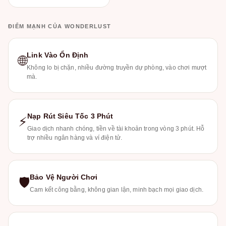
ĐIỂM MẠNH CỦA WONDERLUST
Link Vào Ổn Định
🌐
Không lo bị chặn, nhiều đường truyền dự phòng, vào chơi mượt
mà.
Nạp Rút Siêu Tốc 3 Phút
⚡
Giao dịch nhanh chóng, tiền về tài khoản trong vòng 3 phút. Hỗ
trợ nhiều ngân hàng và ví điện tử.
Bảo Vệ Người Chơi
🛡
Cam kết công bằng, không gian lận, minh bạch mọi giao dịch.