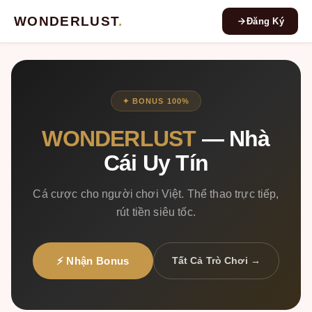
WONDERLUST
.
Đăng Ký
✦ BONUS 100%
WONDERLUST
— Nhà
Cái Uy Tín
Cá cược cho người chơi Việt. Thể thao trực tiếp,
rút tiền siêu tốc.
⚡ Nhận Bonus
Tất Cả Trò Chơi →