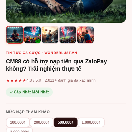
TIN TỨC CÁ CƯỢC · WONDERLUST.VN
CM88 có hỗ trợ nạp tiền qua ZaloPay
không? Trải nghiệm thực tế
★★★★★
4.8 / 5.0 · 2,821+ đánh giá đã xác minh
Cập Nhật Mới Nhất
MỨC NẠP THAM KHẢO
100.000₫
200.000₫
500.000₫
1.000.000₫