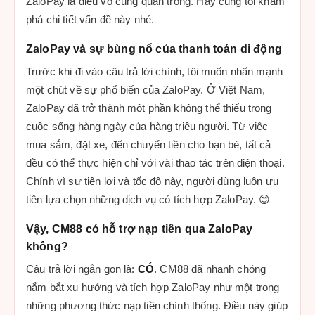
ZaloPay là điều vô cùng quan trọng. Hãy cùng tôi khám
phá chi tiết vấn đề này nhé.
ZaloPay và sự bùng nổ của thanh toán di động
Trước khi đi vào câu trả lời chính, tôi muốn nhấn mạnh
một chút về sự phổ biến của ZaloPay. Ở Việt Nam,
ZaloPay đã trở thành một phần không thể thiếu trong
cuộc sống hàng ngày của hàng triệu người. Từ việc
mua sắm, đặt xe, đến chuyển tiền cho bạn bè, tất cả
đều có thể thực hiện chỉ với vài thao tác trên điện thoại.
Chính vì sự tiện lợi và tốc độ này, người dùng luôn ưu
tiên lựa chọn những dịch vụ có tích hợp ZaloPay. 😊
Vậy, CM88 có hỗ trợ nạp tiền qua ZaloPay
không?
Câu trả lời ngắn gọn là:
CÓ
. CM88 đã nhanh chóng
nắm bắt xu hướng và tích hợp ZaloPay như một trong
những phương thức nạp tiền chính thống. Điều này giúp