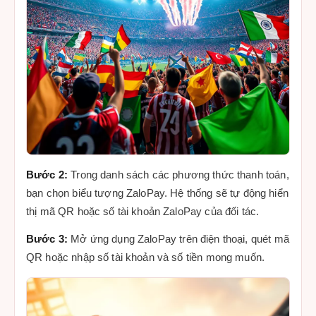
Bước 2:
Trong danh sách các phương thức thanh toán,
bạn chọn biểu tượng ZaloPay. Hệ thống sẽ tự động hiển
thị mã QR hoặc số tài khoản ZaloPay của đối tác.
Bước 3:
Mở ứng dụng ZaloPay trên điện thoại, quét mã
QR hoặc nhập số tài khoản và số tiền mong muốn.