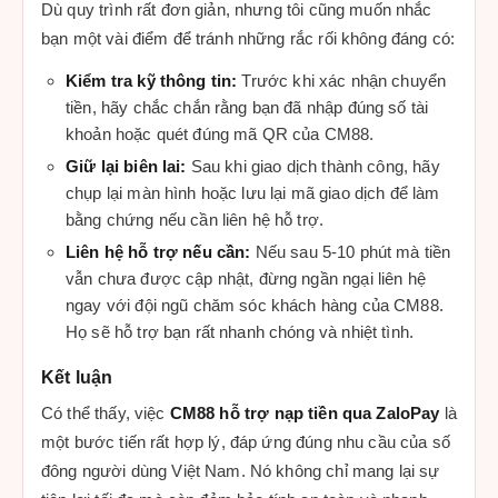
Dù quy trình rất đơn giản, nhưng tôi cũng muốn nhắc
bạn một vài điểm để tránh những rắc rối không đáng có:
Kiểm tra kỹ thông tin:
Trước khi xác nhận chuyển
tiền, hãy chắc chắn rằng bạn đã nhập đúng số tài
khoản hoặc quét đúng mã QR của CM88.
Giữ lại biên lai:
Sau khi giao dịch thành công, hãy
chụp lại màn hình hoặc lưu lại mã giao dịch để làm
bằng chứng nếu cần liên hệ hỗ trợ.
Liên hệ hỗ trợ nếu cần:
Nếu sau 5-10 phút mà tiền
vẫn chưa được cập nhật, đừng ngần ngại liên hệ
ngay với đội ngũ chăm sóc khách hàng của CM88.
Họ sẽ hỗ trợ bạn rất nhanh chóng và nhiệt tình.
Kết luận
Có thể thấy, việc
CM88 hỗ trợ nạp tiền qua ZaloPay
là
một bước tiến rất hợp lý, đáp ứng đúng nhu cầu của số
đông người dùng Việt Nam. Nó không chỉ mang lại sự