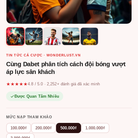
TIN TỨC CÁ CƯỢC · WONDERLUST.VN
Cùng Dabet phân tích cách đội bóng vượt
áp lực sân khách
★★★★★
4.8 / 5.0 · 2,252+ đánh giá đã xác minh
Được Quan Tâm Nhiều
MỨC NẠP THAM KHẢO
100.000₫
200.000₫
500.000₫
1.000.000₫