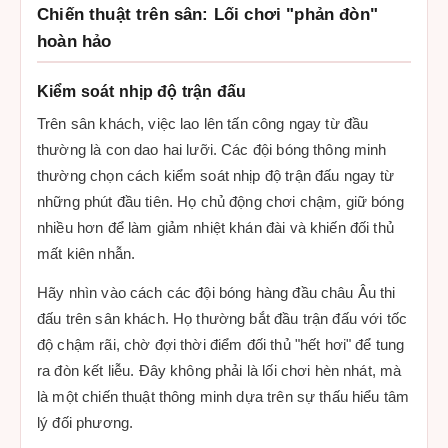
Chiến thuật trên sân: Lối chơi "phản đòn"
hoàn hảo
Kiểm soát nhịp độ trận đấu
Trên sân khách, việc lao lên tấn công ngay từ đầu
thường là con dao hai lưỡi. Các đội bóng thông minh
thường chọn cách kiểm soát nhịp độ trận đấu ngay từ
những phút đầu tiên. Họ chủ động chơi chậm, giữ bóng
nhiều hơn để làm giảm nhiệt khán đài và khiến đối thủ
mất kiên nhẫn.
Hãy nhìn vào cách các đội bóng hàng đầu châu Âu thi
đấu trên sân khách. Họ thường bắt đầu trận đấu với tốc
độ chậm rãi, chờ đợi thời điểm đối thủ "hết hơi" để tung
ra đòn kết liễu. Đây không phải là lối chơi hèn nhát, mà
là một chiến thuật thông minh dựa trên sự thấu hiểu tâm
lý đối phương.