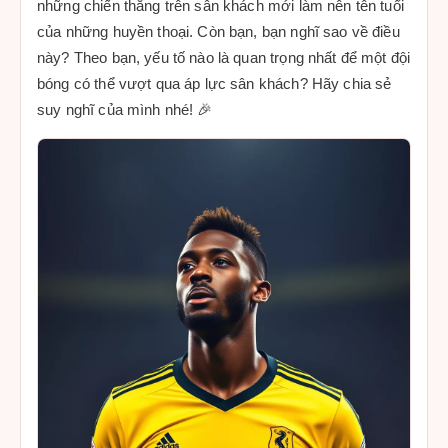
những chiến thắng trên sân khách mới làm nên tên tuổi
của những huyền thoại. Còn bạn, bạn nghĩ sao về điều
này? Theo bạn, yếu tố nào là quan trọng nhất để một đội
bóng có thể vượt qua áp lực sân khách? Hãy chia sẻ
suy nghĩ của mình nhé! 🎉