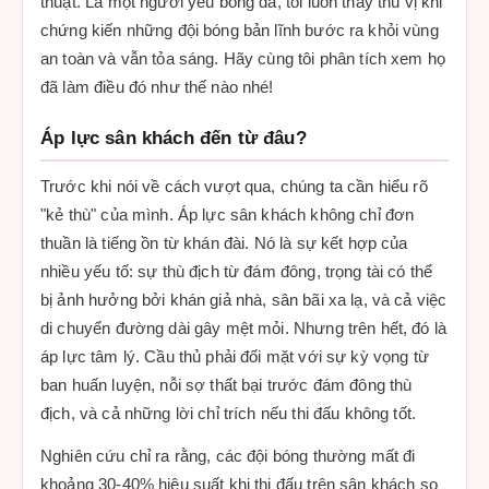
thuật. Là một người yêu bóng đá, tôi luôn thấy thú vị khi
chứng kiến những đội bóng bản lĩnh bước ra khỏi vùng
an toàn và vẫn tỏa sáng. Hãy cùng tôi phân tích xem họ
đã làm điều đó như thế nào nhé!
Áp lực sân khách đến từ đâu?
Trước khi nói về cách vượt qua, chúng ta cần hiểu rõ
"kẻ thù" của mình. Áp lực sân khách không chỉ đơn
thuần là tiếng ồn từ khán đài. Nó là sự kết hợp của
nhiều yếu tố: sự thù địch từ đám đông, trọng tài có thể
bị ảnh hưởng bởi khán giả nhà, sân bãi xa lạ, và cả việc
di chuyển đường dài gây mệt mỏi. Nhưng trên hết, đó là
áp lực tâm lý. Cầu thủ phải đối mặt với sự kỳ vọng từ
ban huấn luyện, nỗi sợ thất bại trước đám đông thù
địch, và cả những lời chỉ trích nếu thi đấu không tốt.
Nghiên cứu chỉ ra rằng, các đội bóng thường mất đi
khoảng 30-40% hiệu suất khi thi đấu trên sân khách so