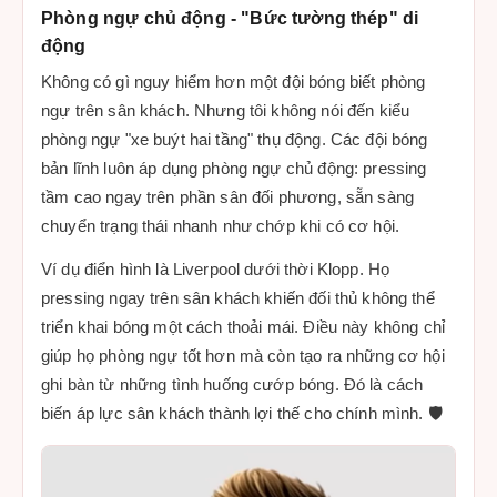
Phòng ngự chủ động - "Bức tường thép" di
động
Không có gì nguy hiểm hơn một đội bóng biết phòng
ngự trên sân khách. Nhưng tôi không nói đến kiểu
phòng ngự "xe buýt hai tầng" thụ động. Các đội bóng
bản lĩnh luôn áp dụng phòng ngự chủ động: pressing
tầm cao ngay trên phần sân đối phương, sẵn sàng
chuyển trạng thái nhanh như chớp khi có cơ hội.
Ví dụ điển hình là Liverpool dưới thời Klopp. Họ
pressing ngay trên sân khách khiến đối thủ không thể
triển khai bóng một cách thoải mái. Điều này không chỉ
giúp họ phòng ngự tốt hơn mà còn tạo ra những cơ hội
ghi bàn từ những tình huống cướp bóng. Đó là cách
biến áp lực sân khách thành lợi thế cho chính mình. 🛡️