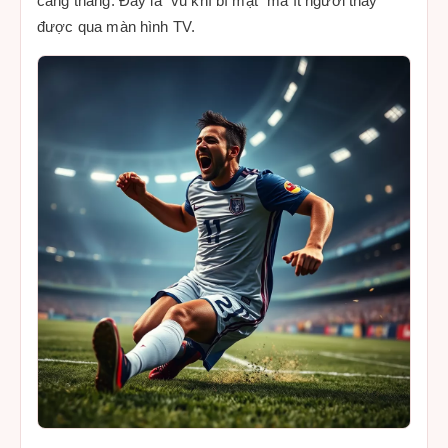
căng thẳng. Đây là "vũ khí bí mật" mà ít người thấy
được qua màn hình TV.