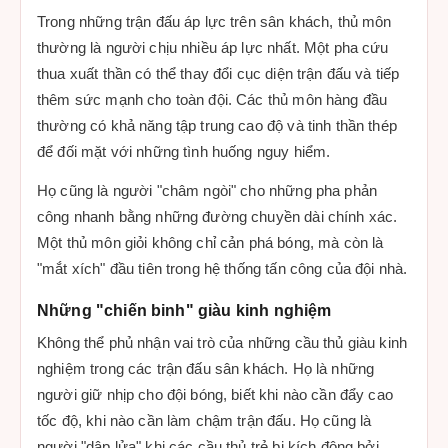
Trong những trận đấu áp lực trên sân khách, thủ môn
thường là người chịu nhiều áp lực nhất. Một pha cứu
thua xuất thần có thể thay đổi cục diện trận đấu và tiếp
thêm sức mạnh cho toàn đội. Các thủ môn hàng đầu
thường có khả năng tập trung cao độ và tinh thần thép
để đối mặt với những tình huống nguy hiểm.
Họ cũng là người "châm ngòi" cho những pha phản
công nhanh bằng những đường chuyền dài chính xác.
Một thủ môn giỏi không chỉ cản phá bóng, mà còn là
"mắt xích" đầu tiên trong hệ thống tấn công của đội nhà.
Những "chiến binh" giàu kinh nghiệm
Không thể phủ nhận vai trò của những cầu thủ giàu kinh
nghiệm trong các trận đấu sân khách. Họ là những
người giữ nhịp cho đội bóng, biết khi nào cần đẩy cao
tốc độ, khi nào cần làm chậm trận đấu. Họ cũng là
người "dập lửa" khi các cầu thủ trẻ bị kích động bởi