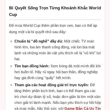
Bí Quyết Sống Trọn Từng Khoảnh Khắc World
Cup
Để mùa World Cup thêm phần trọn vẹn, bạn có thể áp
dụng một vài bí quyết nhỏ sau đây:
Chuẩn bị "đồ nghề" đầy đủ:
Một chiếc TV màn
hình lớn, loa âm thanh sống động, vài lon bia mát
lạnh và những món ăn vặt yêu thích sẽ là "vũ khí" lợi
hại.
Tìm bạn đồng hành:
Xem bóng đá một mình đôi khi
hơi buồn tẻ. Hãy rủ ngay hội bạn thân, đồng nghiệp
hay gia đình cùng "quẩy" hết mình.
Tham gia các hoạt động giải trí trực tuyến:
Để
tăng thêm phần kịch tính, bạn có thể tham gia các
trò chơi dự đoán tỷ số, hoặc đơn giản là tìm một sân
chơi giải trí lành mạnh. Nếu bạn yêu thích sự hồi hộp
và may mắn, hãy thử sức với
Game Bắn Cá Uy Tín