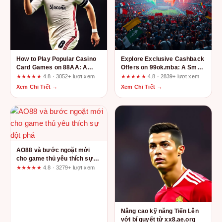
How to Play Popular Casino
Explore Exclusive Cashback
Card Games on 88AA: A
Offers on 99ok.mba: A Smart
Practical Guide for Real
Shopper’s Guide
★★★★★
4.8 · 3052+ lượt xem
★★★★★
4.8 · 2839+ lượt xem
Situations
Xem Chi Tiết →
Xem Chi Tiết →
AO88 và bước ngoặt mới
cho game thủ yêu thích sự
đột phá
★★★★★
4.8 · 3279+ lượt xem
Nâng cao kỹ năng Tiến Lên
với bí quyết từ xx8.ae.org