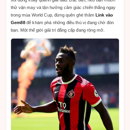
thử vận may và tận hưởng cảm giác chiến thắng ngay
trong mùa World Cup, đừng quên ghé thăm
Link vào
Gem88
để khám phá những điều thú vị đang chờ đón
bạn. Một thế giới giải trí đẳng cấp đang rộng mở.