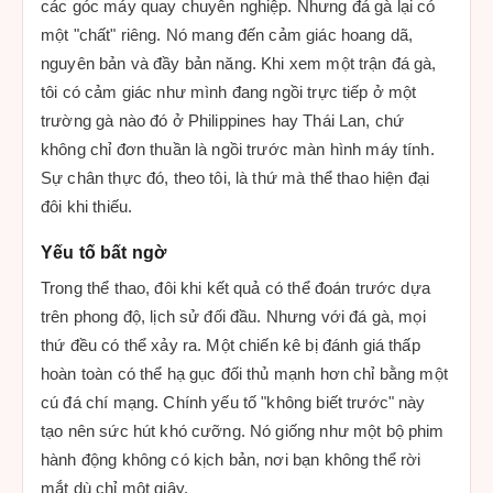
các góc máy quay chuyên nghiệp. Nhưng đá gà lại có
một "chất" riêng. Nó mang đến cảm giác hoang dã,
nguyên bản và đầy bản năng. Khi xem một trận đá gà,
tôi có cảm giác như mình đang ngồi trực tiếp ở một
trường gà nào đó ở Philippines hay Thái Lan, chứ
không chỉ đơn thuần là ngồi trước màn hình máy tính.
Sự chân thực đó, theo tôi, là thứ mà thể thao hiện đại
đôi khi thiếu.
Yếu tố bất ngờ
Trong thể thao, đôi khi kết quả có thể đoán trước dựa
trên phong độ, lịch sử đối đầu. Nhưng với đá gà, mọi
thứ đều có thể xảy ra. Một chiến kê bị đánh giá thấp
hoàn toàn có thể hạ gục đối thủ mạnh hơn chỉ bằng một
cú đá chí mạng. Chính yếu tố "không biết trước" này
tạo nên sức hút khó cưỡng. Nó giống như một bộ phim
hành động không có kịch bản, nơi bạn không thể rời
mắt dù chỉ một giây.