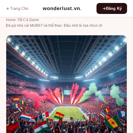
wonderlust.vn
.
Trang Chủ
Đăng Ký
Home
›
Tất Cả Game
›
Đá gà nhà cái MUBET và thể thao: Đâu mới là lựa chọn ch