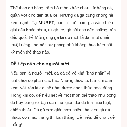
Thể thao có hàng trăm bộ môn khác nhau, từ bóng đá,
quần vợt cho đến đua xe. Nhưng đá gà cũng không hề
kém cạnh. Tại
MUBET
, bạn có thể tham gia vào nhiều
giải đấu khác nhau, từ gà tre, gà nòi cho đến những trận
đấu quốc tế. Mỗi giống gà lại có một lối đá, một chiến
thuật riêng, tạo nên sự phong phú không thua kém bất
kỳ môn thể thao nào.
Dễ tiếp cận cho người mới
Nếu bạn là người mới, đá gà có vẻ khá "khó nhằn" vì
luật chơi có phần đặc thù. Nhưng thực tế, bạn chỉ cần
xem vài trận là có thể nắm được cách thức hoạt động.
Trong khi đó, để hiểu hết về một môn thể thao như bóng
đá hay bóng rổ, bạn cần thời gian dài để tìm hiểu luật,
chiến thuật. Đá gà đơn giản hơn nhiều: hai con gà đá
nhau, con nào thắng thì bạn thắng. Dễ hiểu, dễ chơi, dễ
thắng!