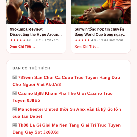
99ok.mba Review:
Sunwin tổng hợp tin chuyển
Dissecting the Hype Around
động World Cup trong ngày:
a Gaming Platform
Sân chơi đỉnh cao cho dân
★★★★★
4.8 · 3071+ lượt xem
★★★★★
4.8 · 1984+ lượt xem
cá cược
Xem Chi Tiết →
Xem Chi Tiết →
BẠN CÓ THỂ THÍCH
🎰
789win San Choi Ca Cuoc Truc Tuyen Hang Dau
Cho Nguoi Viet AkdAi3
🎰
Casino Bj88 Kham Pha The Gioi Casino Truc
Tuyen 0JllB5
🎰
Manchester United thời Sir Alex vẫn là ký ức lớn
của fan Debet
🎰
Tk88 La Gi Giai Ma Nen Tang Giai Tri Truc Tuyen
Dang Gay Sot Jx68Xd