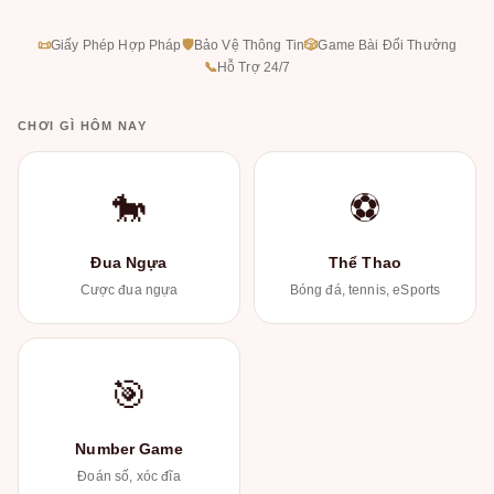
📜
Giấy Phép Hợp Pháp
🛡
Bảo Vệ Thông Tin
🎲
Game Bài Đổi Thưởng
📞
Hỗ Trợ 24/7
CHƠI GÌ HÔM NAY
🐎
⚽
Đua Ngựa
Thể Thao
Cược đua ngựa
Bóng đá, tennis, eSports
🎯
Number Game
Đoán số, xóc đĩa