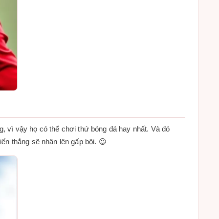
ng, vì vậy họ có thể chơi thứ bóng đá hay nhất. Và đó
ến thắng sẽ nhân lên gấp bội. 😉