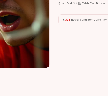
🔒 Bảo Mật SSL
🎰 Odds Cao
🔄 Hoàn 
🔥
324
người đang xem trang này