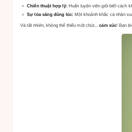
Chiến thuật hợp lý:
Huấn luyện viên giỏi biết cách k
Sự tỏa sáng đúng lúc:
Một khoảnh khắc cá nhân xuất 
Và tất nhiên, không thể thiếu một chút...
cảm xúc
! Bạn b