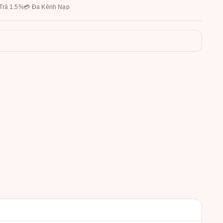
Trả 1.5%
💳 Đa Kênh Nạp