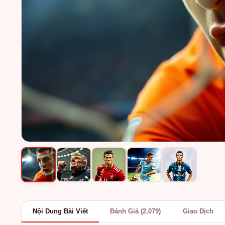
Nội Dung Bài Viết
Đánh Giá (2,079)
Giao Dịch