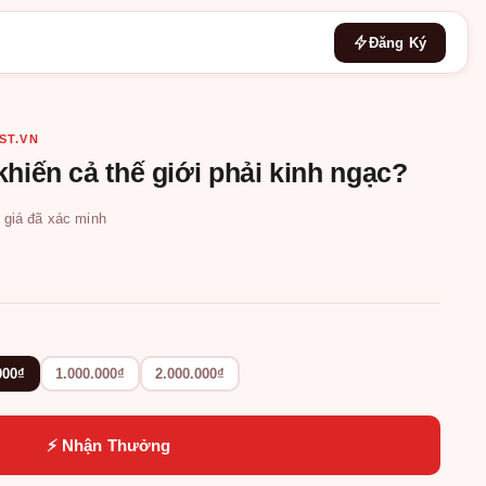
Đăng Ký
ST.VN
khiến cả thế giới phải kinh ngạc?
h giá đã xác minh
000₫
1.000.000₫
2.000.000₫
⚡ Nhận Thưởng