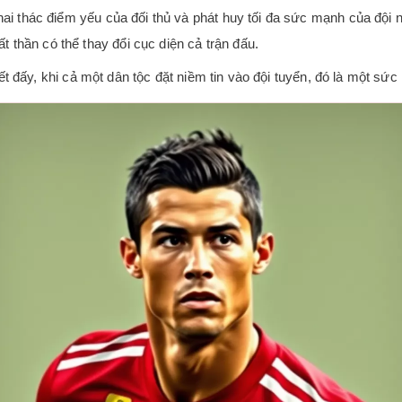
hai thác điểm yếu của đối thủ và phát huy tối đa sức mạnh của đội 
thần có thể thay đổi cục diện cả trận đấu.
iết đấy, khi cả một dân tộc đặt niềm tin vào đội tuyển, đó là một sứ