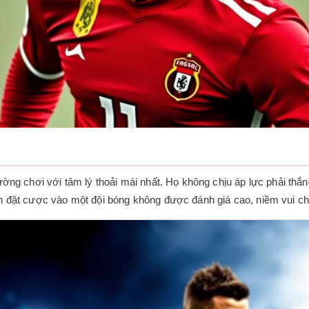
hường chơi với tâm lý thoải mái nhất. Họ không chịu áp lực phải thắ
ạn đặt cược vào một đội bóng không được đánh giá cao, niềm vui chi