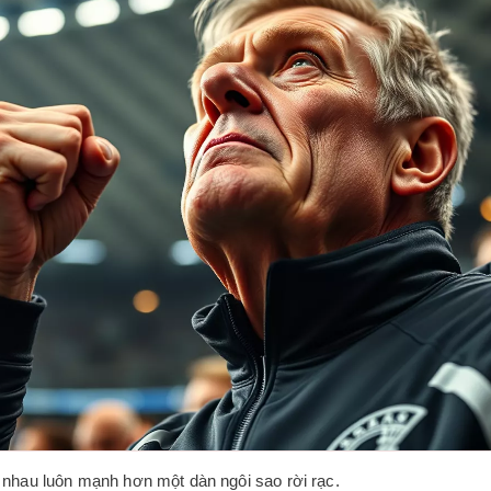
ì nhau luôn mạnh hơn một dàn ngôi sao rời rạc.