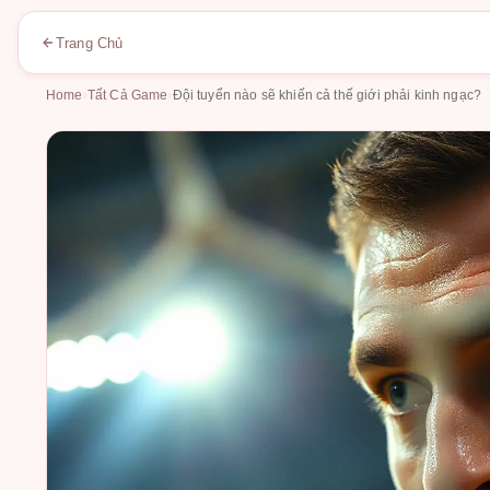
Trang Chủ
Home
›
Tất Cả Game
›
Đội tuyển nào sẽ khiến cả thế giới phải kinh ngạc?