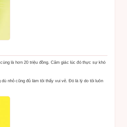
 cùng là hơn 20 triệu đồng. Cảm giác lúc đó thực sự khó
ù nhỏ cũng đủ làm tôi thấy vui vẻ. Đó là lý do tôi luôn