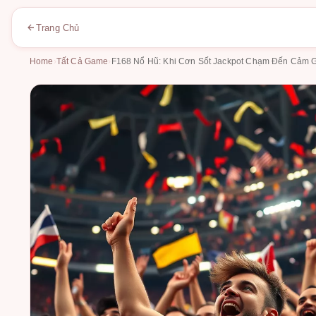
Trang Chủ
Home
›
Tất Cả Game
›
F168 Nổ Hũ: Khi Cơn Sốt Jackpot Chạm Đến Cảm G