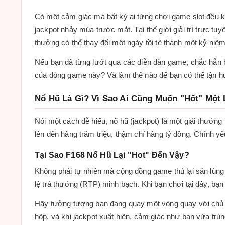
Có một cảm giác mà bất kỳ ai từng chơi game slot đều k
jackpot nhảy múa trước mắt. Tại thế giới giải trí trực tuy
thưởng có thể thay đổi một ngày tồi tệ thành một kỷ niệ
Nếu bạn đã từng lướt qua các diễn đàn game, chắc hẳn b
của dòng game này? Và làm thế nào để bạn có thể tận h
Nổ Hũ Là Gì? Vì Sao Ai Cũng Muốn "Hốt" Một
Nói một cách dễ hiểu, nổ hũ (jackpot) là một giải thưởn
lên đến hàng trăm triệu, thậm chí hàng tỷ đồng. Chính yế
Tại Sao F168 Nổ Hũ Lại "Hot" Đến Vậy?
Không phải tự nhiên mà cộng đồng game thủ lại săn lùn
lệ trả thưởng (RTP) minh bạch. Khi bạn chơi tại đây, bạ
Hãy tưởng tượng bạn đang quay một vòng quay với chủ đề 
hộp, và khi jackpot xuất hiện, cảm giác như bạn vừa trú