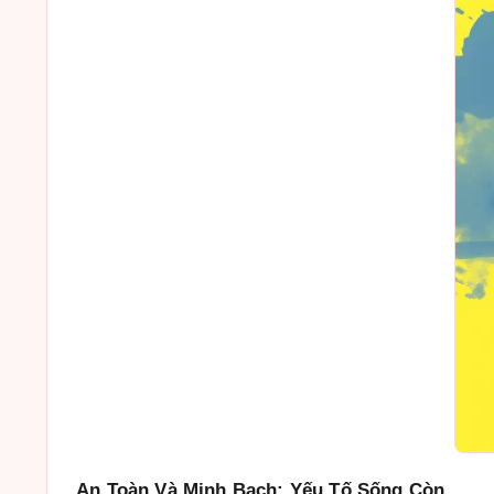
An Toàn Và Minh Bạch: Yếu Tố Sống Còn