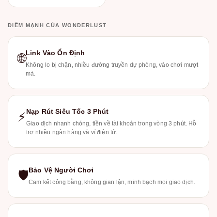
ĐIỂM MẠNH CỦA WONDERLUST
Link Vào Ổn Định
🌐
Không lo bị chặn, nhiều đường truyền dự phòng, vào chơi mượt
mà.
Nạp Rút Siêu Tốc 3 Phút
⚡
Giao dịch nhanh chóng, tiền về tài khoản trong vòng 3 phút. Hỗ
trợ nhiều ngân hàng và ví điện tử.
Bảo Vệ Người Chơi
🛡
Cam kết công bằng, không gian lận, minh bạch mọi giao dịch.