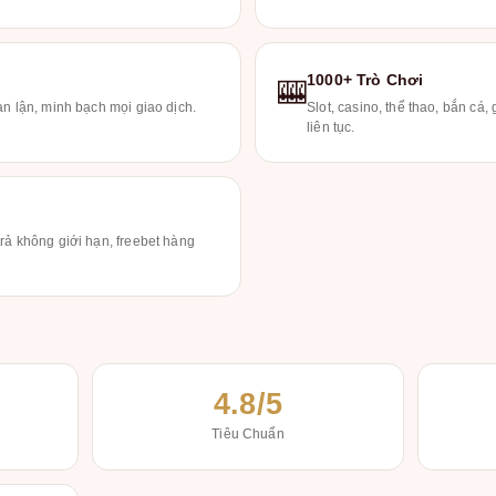
1000+ Trò Chơi
🎰
n lận, minh bạch mọi giao dịch.
Slot, casino, thể thao, bắn cá
liên tục.
rả không giới hạn, freebet hàng
4.8/5
Tiêu Chuẩn