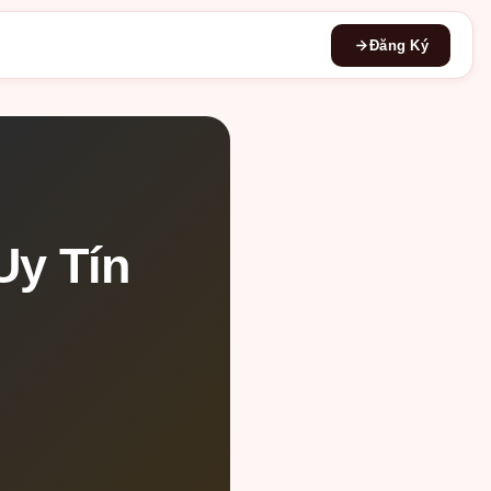
Đăng Ký
Uy Tín