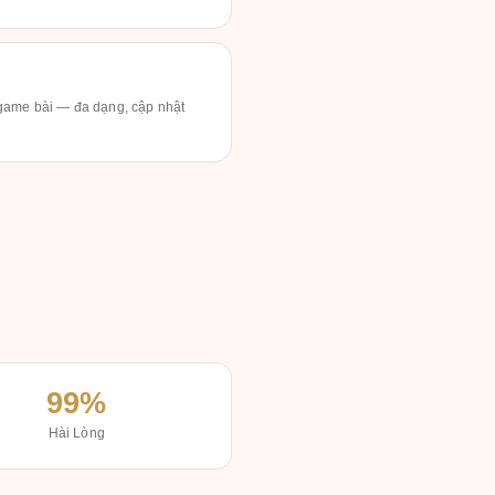
, game bài — đa dạng, cập nhật
99%
Hài Lòng