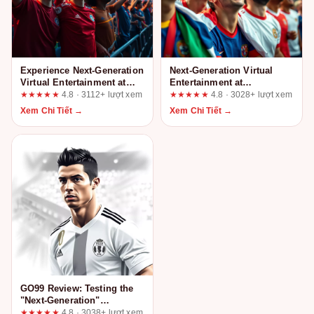
Experience Next-Generation
Next-Generation Virtual
Virtual Entertainment at
Entertainment at
uu88pai.com: A
dn8809.com: What a New
★★★★★
4.8 · 3112+ lượt xem
★★★★★
4.8 · 3028+ lượt xem
Touchpoint-by-Touchpoint
Visitor Should Actually
Xem Chi Tiết →
Xem Chi Tiết →
UX Review
Check
GO99 Review: Testing the
"Next-Generation"
Entertainment Platform
★★★★★
4.8 · 3038+ lượt xem