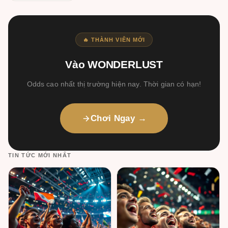
🔥 THÀNH VIÊN MỚI
Vào WONDERLUST
Odds cao nhất thị trường hiện nay. Thời gian có hạn!
Chơi Ngay →
TIN TỨC MỚI NHẤT