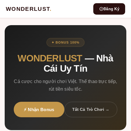
WONDERLUST
.
Đăng Ký
✦ BONUS 100%
WONDERLUST
— Nhà
Cái Uy Tín
Cá cược cho người chơi Việt. Thể thao trực tiếp,
rút tiền siêu tốc.
⚡ Nhận Bonus
Tất Cả Trò Chơi →