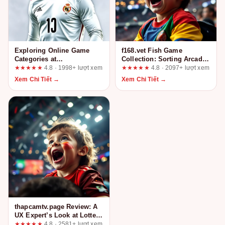
Exploring Online Game
f168.vet Fish Game
Categories at
Collection: Sorting Arcade
qh88.builders: A Risk-First
Entertainment Claims From
★★★★★
4.8 · 1998+ lượt xem
★★★★★
4.8 · 2097+ lượt xem
Review
What You Can Actually
Xem Chi Tiết →
Xem Chi Tiết →
Verify
thapcamtv.page Review: A
UX Expert’s Look at Lottery
Draw Insights and Usability
★★★★★
4.8 · 2581+ lượt xem