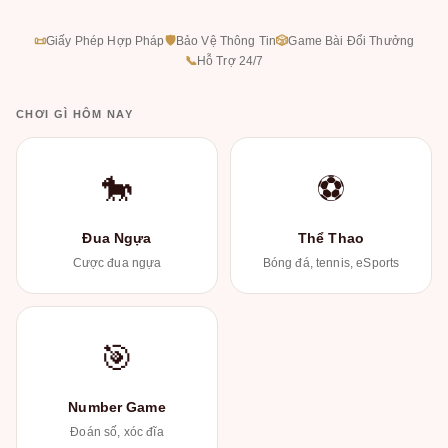
📜
Giấy Phép Hợp Pháp
🛡
Bảo Vệ Thông Tin
🎲
Game Bài Đổi Thưởng
📞
Hỗ Trợ 24/7
CHƠI GÌ HÔM NAY
🐎
⚽
Đua Ngựa
Thể Thao
Cược đua ngựa
Bóng đá, tennis, eSports
🎯
Number Game
Đoán số, xóc đĩa