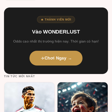
🔥 THÀNH VIÊN MỚI
Vào WONDERLUST
Odds cao nhất thị trường hiện nay. Thời gian có hạn!
Chơi Ngay →
TIN TỨC MỚI NHẤT