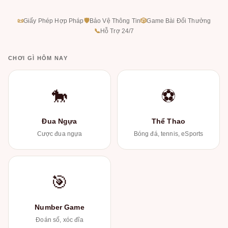
📜
Giấy Phép Hợp Pháp
🛡
Bảo Vệ Thông Tin
🎲
Game Bài Đổi Thưởng
📞
Hỗ Trợ 24/7
CHƠI GÌ HÔM NAY
🐎
⚽
Đua Ngựa
Thể Thao
Cược đua ngựa
Bóng đá, tennis, eSports
🎯
Number Game
Đoán số, xóc đĩa