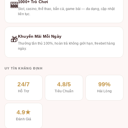
1000+ Trò Chơi
🎰
Slot, casino, thể thao, bắn cá, game bài — đa dạng, cập nhật
liên tục.
Khuyến Mãi Mỗi Ngày
🎁
Thưởng tân thủ 100%, hoàn trả không giới hạn, freebet hàng
ngày.
UY TÍN KHẲNG ĐỊNH
24/7
4.8/5
99%
Hỗ Trợ
Tiêu Chuẩn
Hài Lòng
4.9★
Đánh Giá