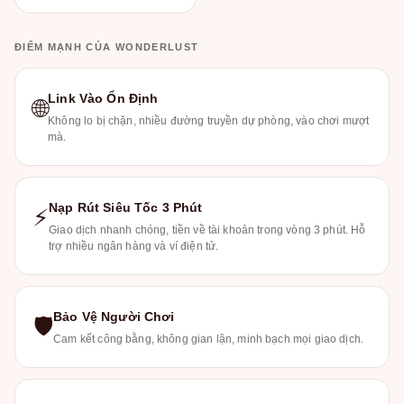
ĐIỂM MẠNH CỦA WONDERLUST
Link Vào Ổn Định
🌐
Không lo bị chặn, nhiều đường truyền dự phòng, vào chơi mượt
mà.
Nạp Rút Siêu Tốc 3 Phút
⚡
Giao dịch nhanh chóng, tiền về tài khoản trong vòng 3 phút. Hỗ
trợ nhiều ngân hàng và ví điện tử.
Bảo Vệ Người Chơi
🛡
Cam kết công bằng, không gian lận, minh bạch mọi giao dịch.