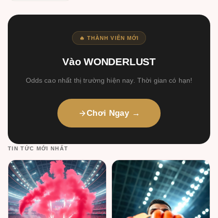
🔥 THÀNH VIÊN MỚI
Vào WONDERLUST
Odds cao nhất thị trường hiện nay. Thời gian có hạn!
Chơi Ngay →
TIN TỨC MỚI NHẤT