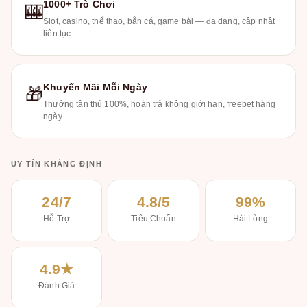
1000+ Trò Chơi
🎰
Slot, casino, thể thao, bắn cá, game bài — đa dạng, cập nhật
liên tục.
Khuyến Mãi Mỗi Ngày
🎁
Thưởng tân thủ 100%, hoàn trả không giới hạn, freebet hàng
ngày.
UY TÍN KHẲNG ĐỊNH
24/7
4.8/5
99%
Hỗ Trợ
Tiêu Chuẩn
Hài Lòng
4.9★
Đánh Giá