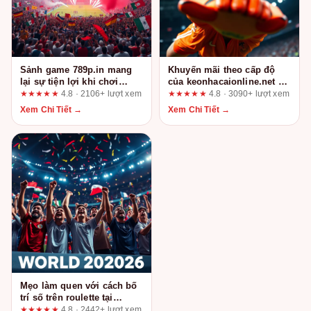
Sảnh game 789p.in mang
Khuyến mãi theo cấp độ
lại sự tiện lợi khi chơi
của keonhacaionline.net có
online: Phân tích luật chơi,
gì đáng quan tâm?
★★★★★
4.8 · 2106+ lượt xem
★★★★★
4.8 · 3090+ lượt xem
xác suất và mức biến động
Xem Chi Tiết →
Xem Chi Tiết →
Mẹo làm quen với cách bố
trí số trên roulette tại
8xbet71.live: Đánh giá tổng
★★★★★
4.8 · 2442+ lượt xem