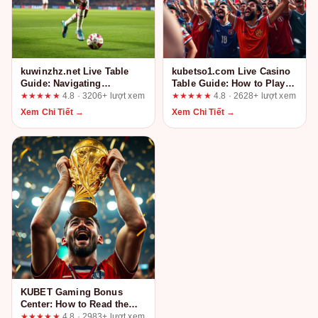
kuwinzhz.net Live Table
kubetso1.com Live Casino
Guide: Navigating
Table Guide: How to Play
Interactive Dealer Games
Interactive Dealer Games
★★★★★
4.8 · 3206+ lượt xem
★★★★★
4.8 · 2628+ lượt xem
Without the Confusion
Xem Chi Tiết →
Xem Chi Tiết →
KUBET Gaming Bonus
Center: How to Read the
Fine Print Before You
★★★★★
4.8 · 2983+ lượt xem