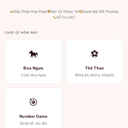
📜
Giấy Phép Hợp Pháp
🛡
Bảo Vệ Thông Tin
🎲
Game Bài Đổi Thưởng
📞
Hỗ Trợ 24/7
CHƠI GÌ HÔM NAY
🐎
⚽
Đua Ngựa
Thể Thao
Cược đua ngựa
Bóng đá, tennis, eSports
🎯
Number Game
Đoán số, xóc đĩa