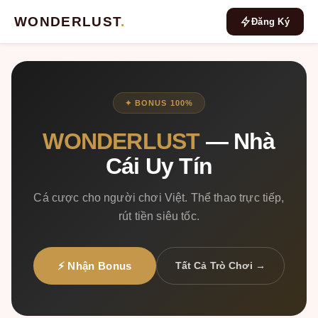
WONDERLUST
.
Đăng Ký
✦ BONUS 100%
WONDERLUST
— Nhà
Cái Uy Tín
Cá cược cho người chơi Việt. Thể thao trực tiếp,
rút tiền siêu tốc.
⚡ Nhận Bonus
Tất Cả Trò Chơi →