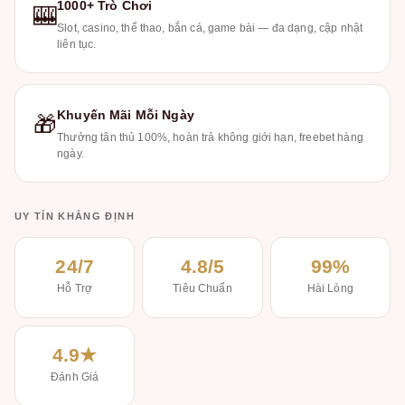
1000+ Trò Chơi
🎰
Slot, casino, thể thao, bắn cá, game bài — đa dạng, cập nhật
liên tục.
Khuyến Mãi Mỗi Ngày
🎁
Thưởng tân thủ 100%, hoàn trả không giới hạn, freebet hàng
ngày.
UY TÍN KHẲNG ĐỊNH
24/7
4.8/5
99%
Hỗ Trợ
Tiêu Chuẩn
Hài Lòng
4.9★
Đánh Giá