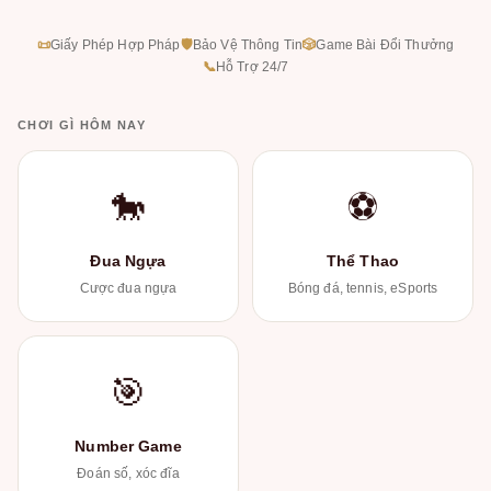
📜
Giấy Phép Hợp Pháp
🛡
Bảo Vệ Thông Tin
🎲
Game Bài Đổi Thưởng
📞
Hỗ Trợ 24/7
CHƠI GÌ HÔM NAY
🐎
⚽
Đua Ngựa
Thể Thao
Cược đua ngựa
Bóng đá, tennis, eSports
🎯
Number Game
Đoán số, xóc đĩa