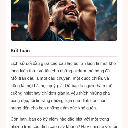
Kết luận
Lịch sử đối đầu giữa các câu lạc bộ lớn luôn là một kho
tàng kiến thức vô tận cho những ai đam mê bóng đá.
Mỗi trận cầu là một câu chuyện, một cuộc chiến, và
cũng là một bài học quý giá. Dù bạn là người hâm mộ
cuồng nhiệt hay chỉ đơn giản là yêu thích những pha
bóng đẹp, tôi tin rằng những trận cầu đỉnh cao luôn
mang đến cho bạn những cảm xúc khó quên.
Còn bạn, bạn có kỷ niệm nào đặc biệt với một trong
những trận cầu đỉnh cao này không? Hãy chia sẻ với tôi