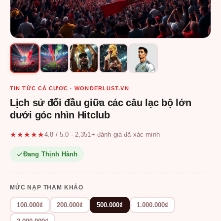
TIN TỨC CÁ CƯỢC · WONDERLUST.VN
Lịch sử đối đầu giữa các câu lạc bộ lớn
dưới góc nhìn Hitclub
★★★★★
4.8 / 5.0 · 2,351+ đánh giá đã xác minh
Đang Thịnh Hành
MỨC NẠP THAM KHẢO
100.000₫
200.000₫
500.000₫
1.000.000₫