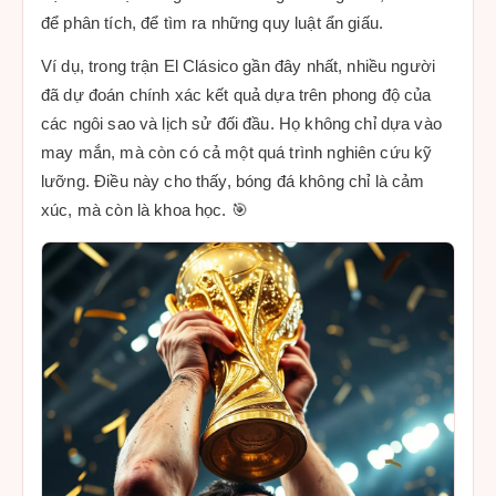
để phân tích, để tìm ra những quy luật ẩn giấu.
Ví dụ, trong trận El Clásico gần đây nhất, nhiều người
đã dự đoán chính xác kết quả dựa trên phong độ của
các ngôi sao và lịch sử đối đầu. Họ không chỉ dựa vào
may mắn, mà còn có cả một quá trình nghiên cứu kỹ
lưỡng. Điều này cho thấy, bóng đá không chỉ là cảm
xúc, mà còn là khoa học. 🎯