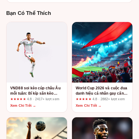
Bạn Có Thể Thích
VND88 soi kèo cúp châu Âu
World Cup 2026 và cuộc đua
mỗi tuần: Bí kíp săn kèo
danh hiệu cá nhân gay cấn:
thơm từ tay chơi lão làng
Ai sẽ là ngôi sao sáng nhất?
★★★★★
4.8 · 2417+ lượt xem
★★★★★
4.8 · 2882+ lượt xem
Xem Chi Tiết →
Xem Chi Tiết →