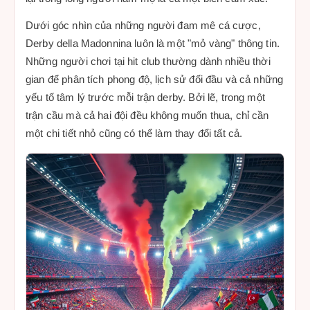
Dưới góc nhìn của những người đam mê cá cược,
Derby della Madonnina luôn là một "mỏ vàng" thông tin.
Những người chơi tại hit club thường dành nhiều thời
gian để phân tích phong độ, lịch sử đối đầu và cả những
yếu tố tâm lý trước mỗi trận derby. Bởi lẽ, trong một
trận cầu mà cả hai đội đều không muốn thua, chỉ cần
một chi tiết nhỏ cũng có thể làm thay đổi tất cả.