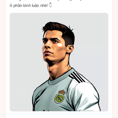
ở phần bình luận nhé! 👇