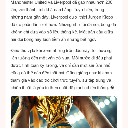
Manchester United và Liverpool đã gặp nhau hơn 200
lần, với thành tích khá cân bằng. Tuy nhiên, trong
những năm gần đây, Liverpool dưới thời Jurgen Klopp
đã có phần lấn lướt hơn. Nhưng như tôi đã nói, bóng đá
không chỉ dựa vào số liệu thống kê. Một trận cầu giữa
hai đội bóng này luôn tiềm ẩn những bất ngờ.
Điều thú vị là khi xem những trận đấu này, tôi thường
liên tưởng đến một ván cờ vua. Mỗi nước đi đều phải
được tính toán kỹ lưỡng, và chỉ cần một sai lầm nhỏ
cũng có thể dẫn đến thất bại. Cũng giống như khi bạn
tham gia vào các trò chơi trực tuyến, sự tập trung và
chiến thuật là yếu tố then chốt để giành chiến thắng. 🧠