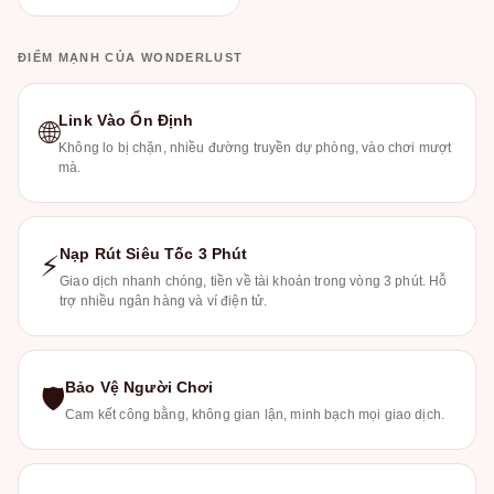
ĐIỂM MẠNH CỦA WONDERLUST
Link Vào Ổn Định
🌐
Không lo bị chặn, nhiều đường truyền dự phòng, vào chơi mượt
mà.
Nạp Rút Siêu Tốc 3 Phút
⚡
Giao dịch nhanh chóng, tiền về tài khoản trong vòng 3 phút. Hỗ
trợ nhiều ngân hàng và ví điện tử.
Bảo Vệ Người Chơi
🛡
Cam kết công bằng, không gian lận, minh bạch mọi giao dịch.