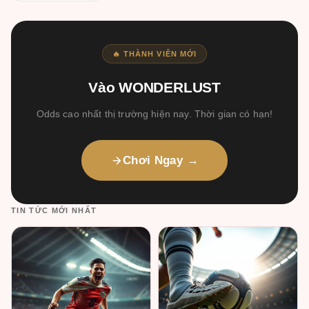
🔥 THÀNH VIÊN MỚI
Vào WONDERLUST
Odds cao nhất thị trường hiện nay. Thời gian có hạn!
Chơi Ngay →
TIN TỨC MỚI NHẤT