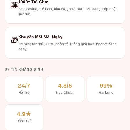
1000+ Trò Chơi
🎰
Slot, casino, thể thao, bắn cá, game bài — đa dạng, cập nhật
liên tục.
Khuyến Mãi Mỗi Ngày
🎁
Thưởng tân thủ 100%, hoàn trả không giới hạn, freebet hàng
ngày.
UY TÍN KHẲNG ĐỊNH
24/7
4.8/5
99%
Hỗ Trợ
Tiêu Chuẩn
Hài Lòng
4.9★
Đánh Giá