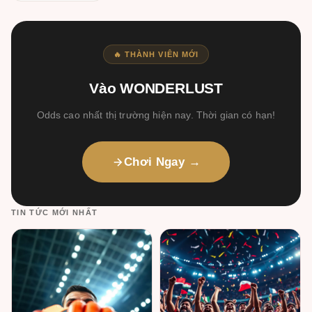
🔥 THÀNH VIÊN MỚI
Vào WONDERLUST
Odds cao nhất thị trường hiện nay. Thời gian có hạn!
Chơi Ngay →
TIN TỨC MỚI NHẤT