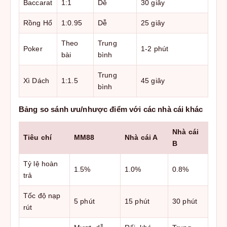
Baccarat
1:1
Dễ
30 giây
Rồng Hổ
1:0.95
Dễ
25 giây
Theo
Trung
Poker
1-2 phút
bài
bình
Trung
Xì Dách
1:1.5
45 giây
bình
Bảng so sánh ưu/nhược điểm với các nhà cái khác
Nhà cái
Tiêu chí
MM88
Nhà cái A
B
Tỷ lệ hoàn
1.5%
1.0%
0.8%
trả
Tốc độ nạp
5 phút
15 phút
30 phút
rút