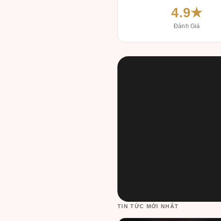
4.9★
Đánh Giá
TIN TỨC MỚI NHẤT