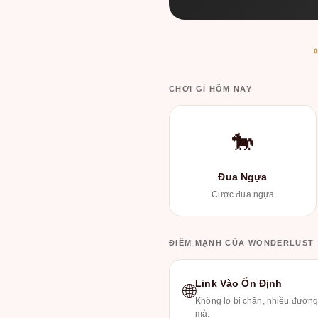
CHƠI GÌ HÔM NAY
🐎
Đua Ngựa
Cược đua ngựa
ĐIỂM MẠNH CỦA WONDERLUST
Link Vào Ổn Định
🌐
Không lo bị chặn, nhiều đường
mà.