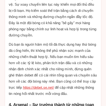
vệ. Sự xoay chuyển liên tục này khiến mọi đối thủ đều
bị rối loạn. Họ kiểm soát thế trận bằng cách di chuyển
thông minh và những đường chuyền ngắn đầy tốc độ.
Đây là một đội bóng có khả năng "bẻ gãy" mọi hàng
phòng ngự bằng chính sự linh hoạt và hợp lý trong từng
đường chuyền.
Dù bạn là người hâm mộ lối đá thực dụng hay thứ bóng
đá cống hiến, thì không thể phủ nhận sức mạnh của
những chiến thuật hợp lý. Nếu bạn muốn tìm hiểu sâu
hơn về các tỷ lệ kèo, phân tích trận đấu và có những
nhận định chính xác nhất cho riêng mình, đừng quên
ghé thăm debet để có cái nhìn tổng quan và chuyên sâu
hơn về các đội bóng này nhé. Bạn cũng có thể truy cập
trực tiếp
https://debet.se.net/
để cập nhật những thông
tin nóng hổi nhất trước mỗi vòng đấu.
4. Arsenal – Sự trưởng thành từ những toan