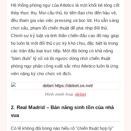
Hệ thống phòng ngự của Atletico là một khối bê tông cốt
thép thực thụ. Mọi cầu thủ, từ tiền đạo cho đến hậu vệ,
đều tham gia vào việc pressing và bọc lót. Họ sẵn sàng
chơi xấu, phạm lỗi chiến thuật để phá nhịp đối thủ.
Chính sự kỷ luật và tinh thần chiến đấu cao độ này giúp
họ luôn là một đối thủ cực kỳ khó chịu, đặc biệt là trong
các trận đấu loại trực tiếp. Một đội bóng có khả năng
"bám đuôi" tỷ số và lội ngược dòng nhờ chiến thuật
phòng ngự phản công xuất sắc như Atletico luôn là ứng
viên nặng ký cho chức vô địch.
Hình minh hoạ:
debet
2. Real Madrid – Bản năng sinh tồn của nhà
vua
Có lẽ không đội bóng nào hiểu rõ "chiến thuật hợp lý"