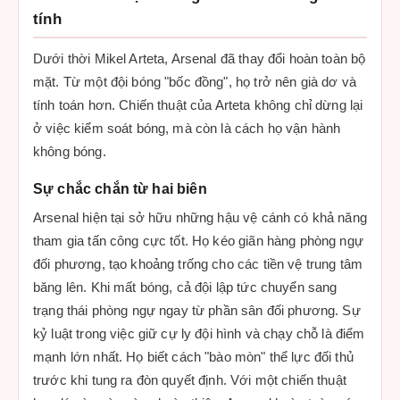
tính
Dưới thời Mikel Arteta, Arsenal đã thay đổi hoàn toàn bộ
mặt. Từ một đội bóng "bốc đồng", họ trở nên già dơ và
tính toán hơn. Chiến thuật của Arteta không chỉ dừng lại
ở việc kiểm soát bóng, mà còn là cách họ vận hành
không bóng.
Sự chắc chắn từ hai biên
Arsenal hiện tại sở hữu những hậu vệ cánh có khả năng
tham gia tấn công cực tốt. Họ kéo giãn hàng phòng ngự
đối phương, tạo khoảng trống cho các tiền vệ trung tâm
băng lên. Khi mất bóng, cả đội lập tức chuyển sang
trạng thái phòng ngự ngay từ phần sân đối phương. Sự
kỷ luật trong việc giữ cự ly đội hình và chạy chỗ là điểm
mạnh lớn nhất. Họ biết cách "bào mòn" thể lực đối thủ
trước khi tung ra đòn quyết định. Với một chiến thuật