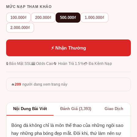
MỨC NẠP THAM KHẢO
100.000₫
200.000₫
500.000₫
1.000.000₫
2.000.000₫
⚡ Nhận Thưởng
🔒 Bảo Mật SSL
🎰 Odds Cao
🔄 Hoàn Trả 1.5%
💳 Đa Kênh Nạp
🔥
209
người đang xem trang này
Nội Dung Bài Viết
Đánh Giá (3,393)
Giao Dịch
Bóng đá không chỉ là môn thể thao của những ngôi sao
hay những pha bóng đẹp mắt. Đôi khi, thứ làm nên sự