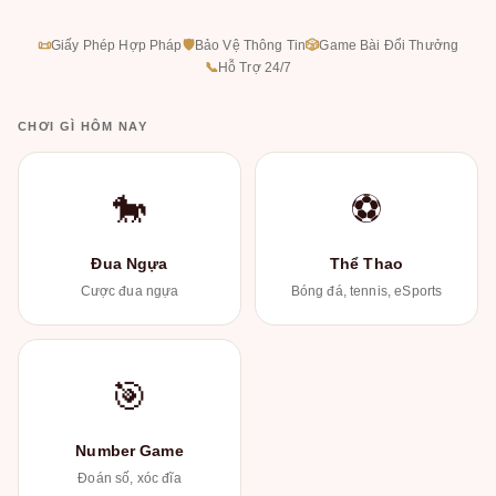
📜
Giấy Phép Hợp Pháp
🛡
Bảo Vệ Thông Tin
🎲
Game Bài Đổi Thưởng
📞
Hỗ Trợ 24/7
CHƠI GÌ HÔM NAY
🐎
⚽
Đua Ngựa
Thể Thao
Cược đua ngựa
Bóng đá, tennis, eSports
🎯
Number Game
Đoán số, xóc đĩa