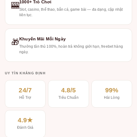
1000+ Trò Chơi
🎰
Slot, casino, thể thao, bắn cá, game bài — đa dạng, cập nhật
liên tục.
Khuyến Mãi Mỗi Ngày
🎁
Thưởng tân thủ 100%, hoàn trả không giới hạn, freebet hàng
ngày.
UY TÍN KHẲNG ĐỊNH
24/7
4.8/5
99%
Hỗ Trợ
Tiêu Chuẩn
Hài Lòng
4.9★
Đánh Giá