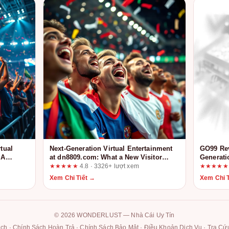
tual
Next-Generation Virtual Entertainment
GO99 Rev
 A
at dn8809.com: What a New Visitor
Generati
Review
Should Actually Check
Without 
★★★★★
4.8 · 3326+ lượt xem
★★★★
Xem Chi Tiết →
Xem Chi 
© 2026 WONDERLUST — Nhà Cái Uy Tín
ịch
·
Chính Sách Hoàn Trả
·
Chính Sách Bảo Mật
·
Điều Khoản Dịch Vụ
·
Tra Cứ