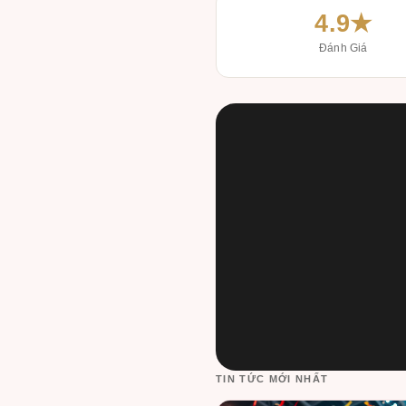
4.9★
Đánh Giá
TIN TỨC MỚI NHẤT