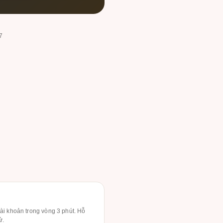
7
tài khoản trong vòng 3 phút. Hỗ
ử.