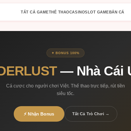
TẤT CẢ GAME
THỂ THAO
CASINO
SLOT GAME
BẮN CÁ
✦ BONUS 100%
DERLUST
— Nhà Cái 
Cá cược cho người chơi Việt. Thể thao trực tiếp, rút tiền
siêu tốc.
⚡ Nhận Bonus
Tất Cả Trò Chơi →