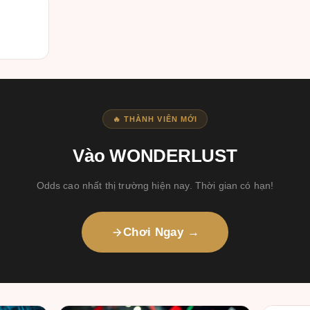
🔥 THÀNH VIÊN MỚI
Vào WONDERLUST
Odds cao nhất thị trường hiện nay. Thời gian có hạn!
Chơi Ngay →