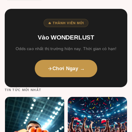
🔥 THÀNH VIÊN MỚI
Vào WONDERLUST
Odds cao nhất thị trường hiện nay. Thời gian có hạn!
Chơi Ngay →
TIN TỨC MỚI NHẤT