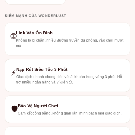
ĐIỂM MẠNH CỦA WONDERLUST
Link Vào Ổn Định
🌐
Không lo bị chặn, nhiều đường truyền dự phòng, vào chơi mượt
mà.
Nạp Rút Siêu Tốc 3 Phút
⚡
Giao dịch nhanh chóng, tiền về tài khoản trong vòng 3 phút. Hỗ
trợ nhiều ngân hàng và ví điện tử.
Bảo Vệ Người Chơi
🛡
Cam kết công bằng, không gian lận, minh bạch mọi giao dịch.