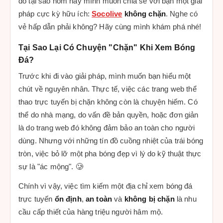
do tại sao hôm nay mình muốn chia sẻ với bạn một giải
pháp cực kỳ hữu ích:
Socolive
không chặn
. Nghe có
vẻ hấp dẫn phải không? Hãy cùng mình khám phá nhé!
Tại Sao Lại Có Chuyện "Chặn" Khi Xem Bóng
Đá?
Trước khi đi vào giải pháp, mình muốn bạn hiểu một
chút về nguyên nhân. Thực tế, việc các trang web thể
thao trực tuyến bị chặn không còn là chuyện hiếm. Có
thể do nhà mạng, do vấn đề bản quyền, hoặc đơn giản
là do trang web đó không đảm bảo an toàn cho người
dùng. Nhưng với những tín đồ cuồng nhiệt của trái bóng
tròn, việc bỏ lỡ một pha bóng đẹp vì lý do kỹ thuật thực
sự là "ác mộng". 🥲
Chính vì vậy, việc tìm kiếm một địa chỉ xem bóng đá
trực tuyến
ổn định
,
an toàn
và
không bị chặn
là nhu
cầu cấp thiết của hàng triệu người hâm mộ.