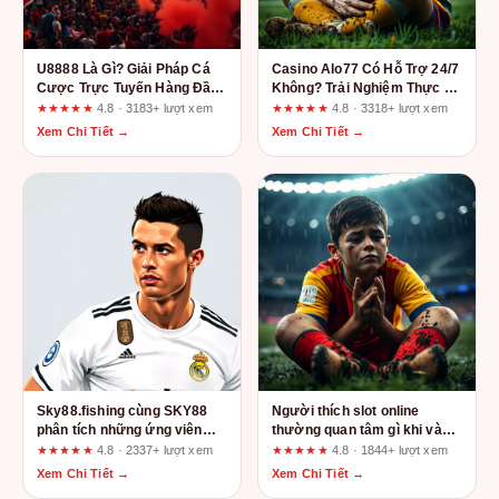
U8888 Là Gì? Giải Pháp Cá
Casino Alo77 Có Hỗ Trợ 24/7
Cược Trực Tuyến Hàng Đầu
Không? Trải Nghiệm Thực Tế
Cho Người Việt
Từ Một Tay Chơi Lâu Năm
★★★★★
4.8 · 3183+ lượt xem
★★★★★
4.8 · 3318+ lượt xem
Xem Chi Tiết →
Xem Chi Tiết →
Sky88.fishing cùng SKY88
Người thích slot online
phân tích những ứng viên
thường quan tâm gì khi vào
sáng giá cho tấm vé chung
Sunwin?
★★★★★
4.8 · 2337+ lượt xem
★★★★★
4.8 · 1844+ lượt xem
kết
Xem Chi Tiết →
Xem Chi Tiết →