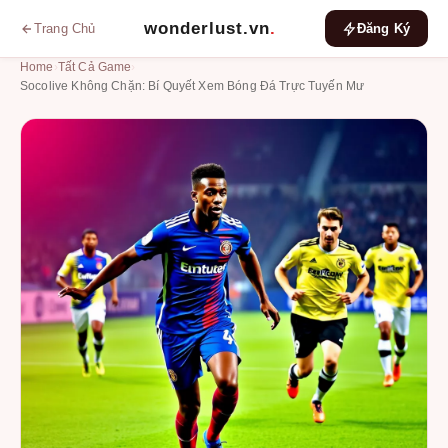
wonderlust.vn
.
Trang Chủ
Đăng Ký
Home
›
Tất Cả Game
›
Socolive Không Chặn: Bí Quyết Xem Bóng Đá Trực Tuyến Mư