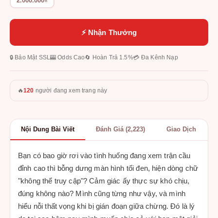
2.000.000₫
⚡ Nhận Thưởng
🔒 Bảo Mật SSL
🎰 Odds Cao
🔄 Hoàn Trả 1.5%
💳 Đa Kênh Nạp
🔥
120
người đang xem trang này
Nội Dung Bài Viết
Đánh Giá (2,223)
Giao Dịch
Bạn có bao giờ rơi vào tình huống đang xem trận cầu
đỉnh cao thì bỗng dưng màn hình tối đen, hiện dòng chữ
"không thể truy cập"? Cảm giác ấy thực sự khó chịu,
đúng không nào? Mình cũng từng như vậy, và mình
hiểu nỗi thất vọng khi bị gián đoạn giữa chừng. Đó là lý