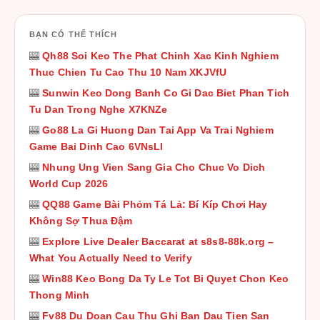
BẠN CÓ THỂ THÍCH
🎰
Qh88 Soi Keo The Phat Chinh Xac Kinh Nghiem
Thuc Chien Tu Cao Thu 10 Nam XKJVfU
🎰
Sunwin Keo Dong Banh Co Gi Dac Biet Phan Tich
Tu Dan Trong Nghe X7KNZe
🎰
Go88 La Gi Huong Dan Tai App Va Trai Nghiem
Game Bai Dinh Cao 6VNsLl
🎰
Nhung Ung Vien Sang Gia Cho Chuc Vo Dich
World Cup 2026
🎰
QQ88 Game Bài Phỏm Tá Lả: Bí Kíp Chơi Hay
Không Sợ Thua Đậm
🎰
Explore Live Dealer Baccarat at s8s8-88k.org –
What You Actually Need to Verify
🎰
Win88 Keo Bong Da Ty Le Tot Bi Quyet Chon Keo
Thong Minh
🎰
Fv88 Du Doan Cau Thu Ghi Ban Dau Tien San