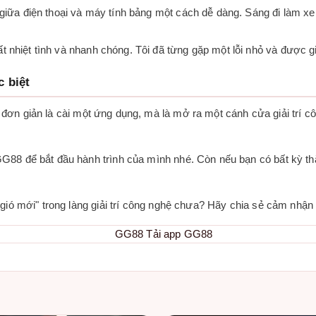
giữa điện thoại và máy tính bảng một cách dễ dàng. Sáng đi làm xem 
 nhiệt tình và nhanh chóng. Tôi đã từng gặp một lỗi nhỏ và được gi
 biệt
đơn giản là cài một ứng dụng, mà là mở ra một cánh cửa giải trí cô
88 để bắt đầu hành trình của mình nhé. Còn nếu bạn có bất kỳ th
gió mới" trong làng giải trí công nghệ chưa? Hãy chia sẻ cảm nhận 