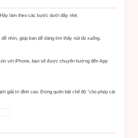
. Hãy làm theo các bước dưới đây nhé.
dễ nhìn, giúp bạn dễ dàng tìm thấy nút tải xuống.
 còn với iPhone, bạn sẽ được chuyển hướng đến App
ới giải trí đỉnh cao. Đừng quên bật chế độ "cho phép cài