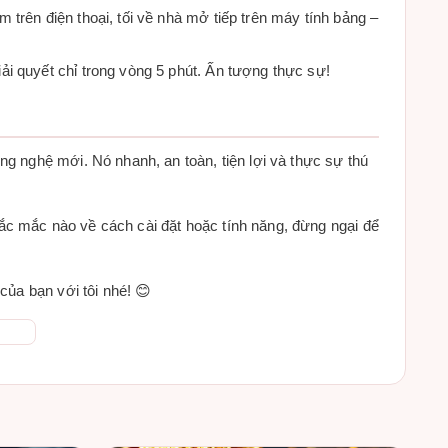
trên điện thoại, tối về nhà mở tiếp trên máy tính bảng –
ải quyết chỉ trong vòng 5 phút. Ấn tượng thực sự!
ng nghệ mới. Nó nhanh, an toàn, tiện lợi và thực sự thú
ắc mắc nào về cách cài đặt hoặc tính năng, đừng ngại để
của bạn với tôi nhé! 😊