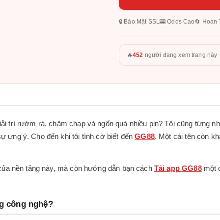
🔒 Bảo Mật SSL
🎰 Odds Cao
🔄 Hoàn 
🔥
452
người đang xem trang này
 trí rườm rà, chậm chạp và ngốn quá nhiều pin? Tôi cũng từng như 
 ưng ý. Cho đến khi tôi tình cờ biết đến
GG88
. Một cái tên còn kh
" của nền tảng này, mà còn hướng dẫn bạn cách
Tải app GG88
một c
ng công nghệ?