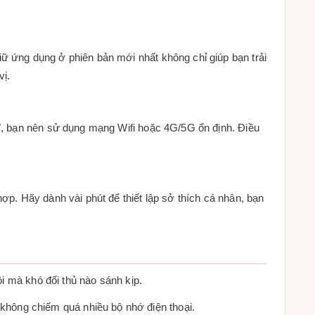
iữ ứng dụng ở phiên bản mới nhất không chỉ giúp bạn trải
ị.
ò", bạn nên sử dụng mạng Wifi hoặc 4G/5G ổn định. Điều
ợp. Hãy dành vài phút để thiết lập sở thích cá nhân, bạn
i mà khó đối thủ nào sánh kịp.
không chiếm quá nhiều bộ nhớ điện thoại.