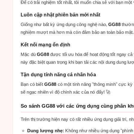
Để có trải nghiệm tốt nhất, tôi muốn chia sẻ với bạn một
Luôn cập nhật phiên bản mới nhất
Giống như bất kỳ ứng dụng công nghệ nào,
GG88
thường
nghiệm mượt mà hơn mà còn đảm bảo an toàn bảo mật. Hãy
Kết nối mạng ổn định
Mặc dù
GG88
được tối ưu hóa để hoạt động tốt ngay cả 
này đặc biệt quan trọng khi bạn tải các nội dung dung lư
Tận dụng tính năng cá nhân hóa
Bạn có biết
GG88
có một tính năng "thông minh" cực kỳ h
sẽ ngạc nhiên vì độ chính xác của nó đấy! 🚀
So sánh GG88 với các ứng dụng cùng phân kh
Trên thị trường hiện nay có rất nhiều ứng dụng giải trí, 
Dung lượng nhẹ:
Không như nhiều ứng dụng "phình t