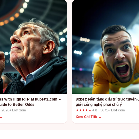
s with High RTP at kubett1.com –
8xbet: Nền tảng giải trí trực tuyến
uide to Better Odds
giới công nghệ phải chú ý
 · 2026+ lượt xem
★★★★★
4.8 · 3071+ lượt xem
 →
Xem Chi Tiết →