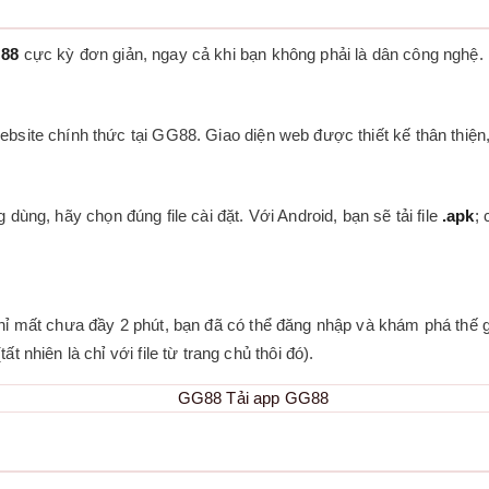
88
cực kỳ đơn giản, ngay cả khi bạn không phải là dân công nghệ
site chính thức tại GG88. Giao diện web được thiết kế thân thiện, 
 dùng, hãy chọn đúng file cài đặt. Với Android, bạn sẽ tải file
.apk
;
hỉ mất chưa đầy 2 phút, bạn đã có thể đăng nhập và khám phá thế gi
 nhiên là chỉ với file từ trang chủ thôi đó).