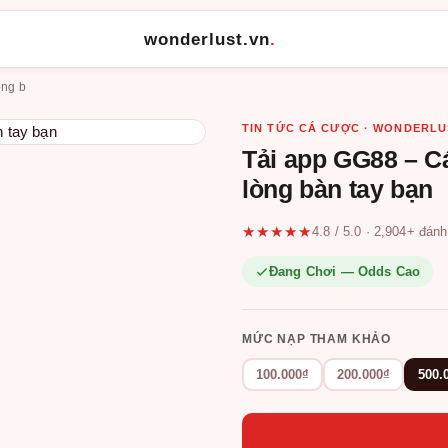
wonderlust.vn
.
òng b
TIN TỨC CÁ CƯỢC · WONDERLU
Tải app GG88 – Cá
lòng bàn tay bạn
★★★★★
4.8 / 5.0 · 2,904+ đán
Đang Chơi — Odds Cao
MỨC NẠP THAM KHẢO
100.000₫
200.000₫
500.