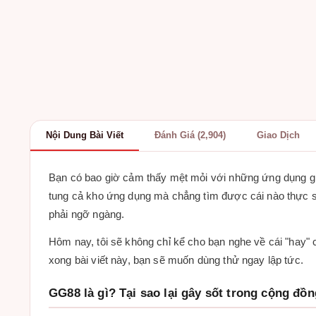
Nội Dung Bài Viết
Đánh Giá (2,904)
Giao Dịch
Bạn có bao giờ cảm thấy mệt mỏi với những ứng dụng giải
tung cả kho ứng dụng mà chẳng tìm được cái nào thực sự
phải ngỡ ngàng.
Hôm nay, tôi sẽ không chỉ kể cho bạn nghe về cái "hay
xong bài viết này, bạn sẽ muốn dùng thử ngay lập tức.
GG88 là gì? Tại sao lại gây sốt trong cộng đồ