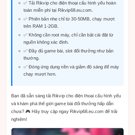
✅ Tải Rikvip cho điện thoại cấu hình yếu hoàn
toàn miễn phí tại Rikvip68.eu.com.
✅ Phiên bản nhẹ chỉ từ 30-50MB, chạy mượt
trên RAM 1-2GB.
✅ Không cần root máy, chỉ cần bật cài đặt từ
nguồn không xác định.
✅ Đầy đủ game bài, slot đổi thưởng như bản
thường.
✅ Đóng ứng dụng nền và giảm độ sáng để máy
chạy mượt hơn.
Bạn đã sẵn sàng tải Rikvip cho điện thoại cấu hình yếu
và khám phá thế giới game bài đổi thưởng hấp dẫn
chưa? 🎮 Hãy truy cập ngay Rikvip68.eu.com để trải
nghiệm!