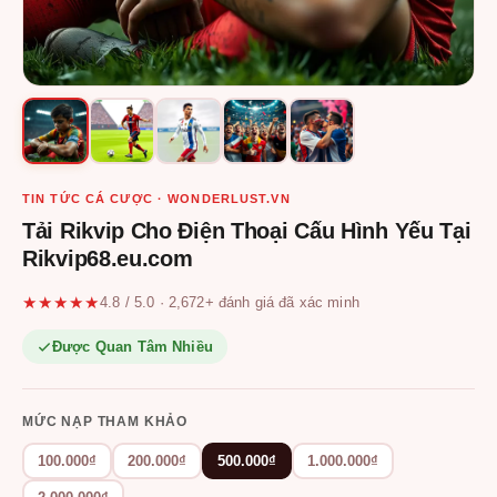
TIN TỨC CÁ CƯỢC · WONDERLUST.VN
Tải Rikvip Cho Điện Thoại Cấu Hình Yếu Tại
Rikvip68.eu.com
★★★★★
4.8 / 5.0 · 2,672+ đánh giá đã xác minh
Được Quan Tâm Nhiều
MỨC NẠP THAM KHẢO
100.000₫
200.000₫
500.000₫
1.000.000₫