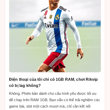
Điện thoại của tôi chỉ có 1GB RAM, chơi Rikvip
có bị lag không?
Không. Phiên bản dành cho cấu hình yếu được tối ưu
để chạy trên RAM 1GB. Bạn vẫn có thể trải nghiệm các
game bài, slot một cách mượt mà, chỉ cần kết nối