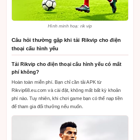
Hình minh hoạ: rik vip
Câu hỏi thường gặp khi tải Rikvip cho điện
thoại cấu hình yếu
Tải Rikvip cho điện thoại cấu hình yếu có mất
phí không?
Hoàn toàn miễn phí. Bạn chỉ cần tải APK từ
Rikvip68.eu.com và cài đặt, không mất bất kỳ khoản
phí nào. Tuy nhiên, khi chơi game bạn có thể nạp tiền
để tham gia đổi thưởng nếu muốn.