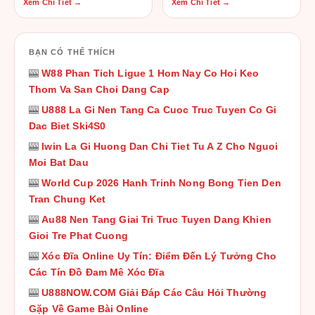
Xem Chi Tiết →
Xem Chi Tiết →
BẠN CÓ THỂ THÍCH
🎰
W88 Phan Tich Ligue 1 Hom Nay Co Hoi Keo
Thom Va San Choi Dang Cap
🎰
U888 La Gi Nen Tang Ca Cuoc Truc Tuyen Co Gi
Dac Biet Ski4S0
🎰
Iwin La Gi Huong Dan Chi Tiet Tu A Z Cho Nguoi
Moi Bat Dau
🎰
World Cup 2026 Hanh Trinh Nong Bong Tien Den
Tran Chung Ket
🎰
Au88 Nen Tang Giai Tri Truc Tuyen Dang Khien
Gioi Tre Phat Cuong
🎰
Xóc Đĩa Online Uy Tín: Điểm Đến Lý Tưởng Cho
Các Tín Đồ Đam Mê Xóc Đĩa
🎰
U888NOW.COM Giải Đáp Các Câu Hỏi Thường
Gặp Về Game Bài Online