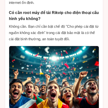
internet ổn định.
Có cần root máy để tải Rikvip cho điện thoại cấu
hình yếu không?
Không cần. Bạn chỉ cần bật chế độ "Cho phép cài đặt từ
nguồn không xác định" trong cài đặt bảo mật là có thể
cài đặt bình thường, an toàn tuyệt đối.