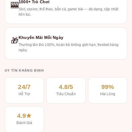
1000+ Trò Chơi
🎰
Slot, casino, thể thao, bắn cá, game bài — đa dạng, cập nhật
liên tục.
Khuyến Mãi Mỗi Ngày
🎁
Thưởng tân thủ 100%, hoàn trả không giới hạn, freebet hàng
ngày.
UY TÍN KHẲNG ĐỊNH
24/7
4.8/5
99%
Hỗ Trợ
Tiêu Chuẩn
Hài Lòng
4.9★
Đánh Giá