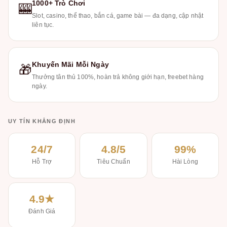
1000+ Trò Chơi
🎰
Slot, casino, thể thao, bắn cá, game bài — đa dạng, cập nhật
liên tục.
Khuyến Mãi Mỗi Ngày
🎁
Thưởng tân thủ 100%, hoàn trả không giới hạn, freebet hàng
ngày.
UY TÍN KHẲNG ĐỊNH
24/7
4.8/5
99%
Hỗ Trợ
Tiêu Chuẩn
Hài Lòng
4.9★
Đánh Giá