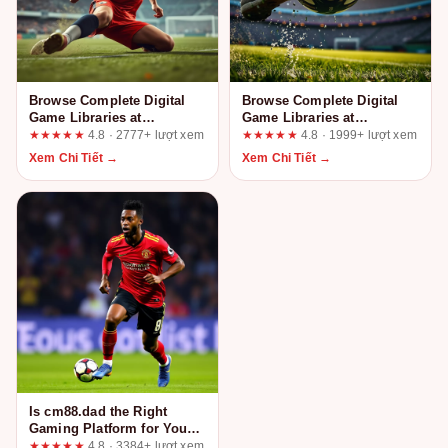
Browse Complete Digital
Browse Complete Digital
Game Libraries at
Game Libraries at
yhylc88.com: A Risk-First
linzhiphoenix.io: A UX
★★★★★
4.8 · 2777+ lượt xem
★★★★★
4.8 · 1999+ lượt xem
Review
Review of Who It Really
Xem Chi Tiết →
Xem Chi Tiết →
Serves
Is cm88.dad the Right
Gaming Platform for You?
A UX-Focused Review of
★★★★★
4.8 · 3384+ lượt xem