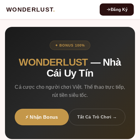
WONDERLUST
.
Đăng Ký
✦ BONUS 100%
WONDERLUST
— Nhà
Cái Uy Tín
Cá cược cho người chơi Việt. Thể thao trực tiếp,
rút tiền siêu tốc.
⚡ Nhận Bonus
Tất Cả Trò Chơi →