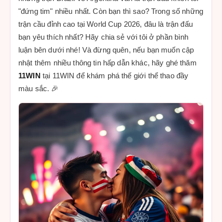
"đứng tim" nhiều nhất. Còn bạn thì sao? Trong số những
trận cầu đỉnh cao tại World Cup 2026, đâu là trận đấu
bạn yêu thích nhất? Hãy chia sẻ với tôi ở phần bình
luận bên dưới nhé! Và đừng quên, nếu bạn muốn cập
nhật thêm nhiều thông tin hấp dẫn khác, hãy ghé thăm
11WIN
tại 11WIN để khám phá thế giới thể thao đầy
màu sắc. 🎉