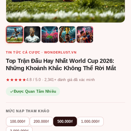
TIN TỨC CÁ CƯỢC · WONDERLUST.VN
Top Trận Đấu Hay Nhất World Cup 2026:
Những Khoảnh Khắc Không Thể Rời Mắt
★★★★★
4.8 / 5.0 · 2,341+ đánh giá đã xác minh
Được Quan Tâm Nhiều
MỨC NẠP THAM KHẢO
100.000₫
200.000₫
500.000₫
1.000.000₫