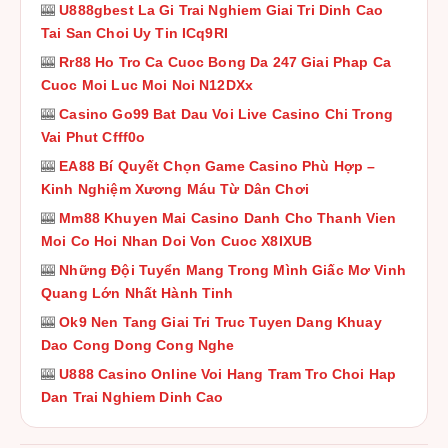
🎰
U888gbest La Gi Trai Nghiem Giai Tri Dinh Cao
Tai San Choi Uy Tin ICq9RI
🎰
Rr88 Ho Tro Ca Cuoc Bong Da 247 Giai Phap Ca
Cuoc Moi Luc Moi Noi N12DXx
🎰
Casino Go99 Bat Dau Voi Live Casino Chi Trong
Vai Phut Cfff0o
🎰
EA88 Bí Quyết Chọn Game Casino Phù Hợp –
Kinh Nghiệm Xương Máu Từ Dân Chơi
🎰
Mm88 Khuyen Mai Casino Danh Cho Thanh Vien
Moi Co Hoi Nhan Doi Von Cuoc X8IXUB
🎰
Những Đội Tuyển Mang Trong Mình Giấc Mơ Vinh
Quang Lớn Nhất Hành Tinh
🎰
Ok9 Nen Tang Giai Tri Truc Tuyen Dang Khuay
Dao Cong Dong Cong Nghe
🎰
U888 Casino Online Voi Hang Tram Tro Choi Hap
Dan Trai Nghiem Dinh Cao