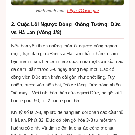
Hình minh hoạ:
https://11win.ph/
2. Cuộc Lội Ngược Dòng Không Tưởng: Đức
vs Hà Lan (Vòng 1/8)
Nếu bạn yêu thích những màn lội ngược dòng ngoạn
mục, trận đấu giữa Đức và Hà Lan chắc chắn sẽ làm
bạn mãn nhãn. Hà Lan nhập cuộc như một cơn lốc màu
da cam, dẫn trước 3-0 ngay trong hiệp một. Các cổ
động viên Đức trên khán đài gần như chết lặng. Tuy
nhiên, bước vào hiệp hai, "cỗ xe tăng" Đức bỗng nhiên
"nổ máy". Với tinh thần thép của người Đức, họ gỡ lại 1
bàn ở phút 50, rồi 2 bàn ở phút 65.
Khi tỷ số là 2-3, áp lực đè nặng lên đôi chân các cầu thủ
Hà Lan. Phút 82, Đức có bàn gỡ hòa 3-3 từ một tình
huống cố định. Và đỉnh điểm là pha lập công ở phút