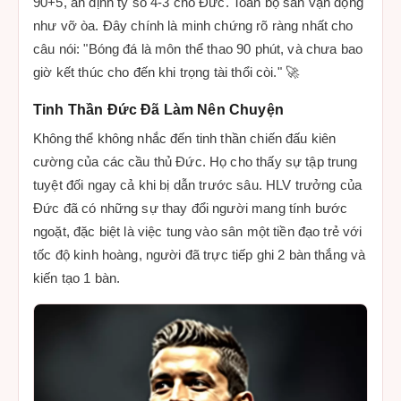
90+5, ấn định tỷ số 4-3 cho Đức. Toàn bộ sân vận động
như vỡ òa. Đây chính là minh chứng rõ ràng nhất cho
câu nói: "Bóng đá là môn thể thao 90 phút, và chưa bao
giờ kết thúc cho đến khi trọng tài thổi còi." 🚀
Tinh Thần Đức Đã Làm Nên Chuyện
Không thể không nhắc đến tinh thần chiến đấu kiên
cường của các cầu thủ Đức. Họ cho thấy sự tập trung
tuyệt đối ngay cả khi bị dẫn trước sâu. HLV trưởng của
Đức đã có những sự thay đổi người mang tính bước
ngoặt, đặc biệt là việc tung vào sân một tiền đạo trẻ với
tốc độ kinh hoàng, người đã trực tiếp ghi 2 bàn thắng và
kiến tạo 1 bàn.