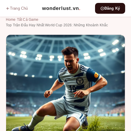
wonderlust.vn
.
Trang Chủ
Đăng Ký
Home
›
Tất Cả Game
›
Top Trận Đấu Hay Nhất World Cup 2026: Những Khoảnh Khắc