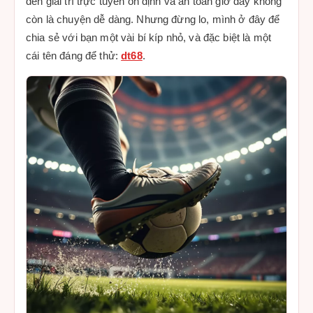
đến giải trí trực tuyến ổn định và an toàn giờ đây không
còn là chuyện dễ dàng. Nhưng đừng lo, mình ở đây để
chia sẻ với bạn một vài bí kíp nhỏ, và đặc biệt là một
cái tên đáng để thử:
dt68
.