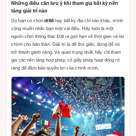
Những điều cần lưu ý khi tham gia bất kỳ nền
tảng giải trí nào
Dù bạn có chọn
dt68
hay bất kỳ địa chỉ nào khác, mình
cũng muốn nhắc bạn một vài điều. Hãy luôn là một
người chơi thông thái. Đặt ra giới hạn về thời gian và tài
chính cho bản thân. Giải trí là để thư giãn, đừng để nó
trở thành gánh nặng. Và quan trọng nhất, hãy chỉ tham
gia các nền tảng hợp pháp, có giấy phép hoạt động rõ
ràng để đảm bảo quyền lợi của chính mình.