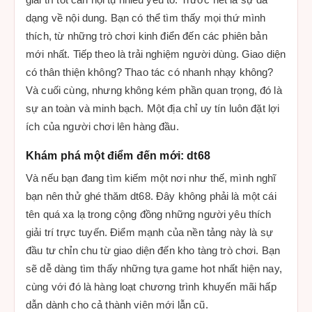
dạng về nội dung. Bạn có thể tìm thấy mọi thứ mình
thích, từ những trò chơi kinh điển đến các phiên bản
mới nhất. Tiếp theo là trải nghiệm người dùng. Giao diện
có thân thiện không? Thao tác có nhanh nhạy không?
Và cuối cùng, nhưng không kém phần quan trọng, đó là
sự an toàn và minh bạch. Một địa chỉ uy tín luôn đặt lợi
ích của người chơi lên hàng đầu.
Khám phá một điểm đến mới: dt68
Và nếu bạn đang tìm kiếm một nơi như thế, mình nghĩ
bạn nên thử ghé thăm dt68. Đây không phải là một cái
tên quá xa lạ trong cộng đồng những người yêu thích
giải trí trực tuyến. Điểm mạnh của nền tảng này là sự
đầu tư chỉn chu từ giao diện đến kho tàng trò chơi. Bạn
sẽ dễ dàng tìm thấy những tựa game hot nhất hiện nay,
cùng với đó là hàng loạt chương trình khuyến mãi hấp
dẫn dành cho cả thành viên mới lẫn cũ.