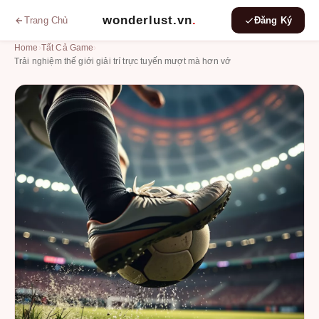
wonderlust.vn
.
Trang Chủ
Đăng Ký
Home
›
Tất Cả Game
›
Trải nghiệm thế giới giải trí trực tuyến mượt mà hơn vớ