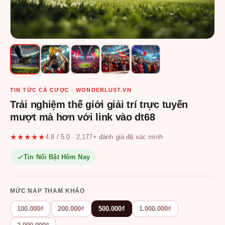
TIN TỨC CÁ CƯỢC · WONDERLUST.VN
Trải nghiệm thế giới giải trí trực tuyến
mượt mà hơn với link vào dt68
★★★★★
4.8 / 5.0 · 2,177+ đánh giá đã xác minh
Tin Nổi Bật Hôm Nay
MỨC NẠP THAM KHẢO
100.000₫
200.000₫
500.000₫
1.000.000₫