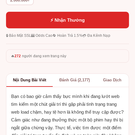
2.000.000₫
⚡ Nhận Thưởng
🔒 Bảo Mật SSL
🎰 Odds Cao
🔄 Hoàn Trả 1.5%
💳 Đa Kênh Nạp
🔥
272
người đang xem trang này
Nội Dung Bài Viết
Đánh Giá (2,177)
Giao Dịch
Bạn có bao giờ cảm thấy bực mình khi đang lướt web
tìm kiếm một chút giải trí thì gặp phải tình trạng trang
web load chậm, hay tệ hơn là không thể truy cập được?
Cảm giác như đang thưởng thức một bộ phim hay thì bị
ngắt giữa chừng vậy. Thực tế, việc tìm được một điểm