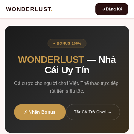
WONDERLUST
.
Đăng Ký
✦ BONUS 100%
WONDERLUST
— Nhà
Cái Uy Tín
Cá cược cho người chơi Việt. Thể thao trực tiếp,
rút tiền siêu tốc.
⚡ Nhận Bonus
Tất Cả Trò Chơi →