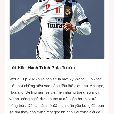
Lời Kết: Hành Trình Phía Trước
World Cup 2026 hứa hẹn sẽ là một kỳ World Cup khác
biệt, nơi những siêu sao hàng đầu thế giới như Mbappé,
Haaland, Bellingham sẽ viết nên những trang sử mới,
và nơi công nghệ đưa chúng ta đến gần hơn với trái
bóng tròn. Dù bạn là ai, ở đâu, chỉ cần yêu bóng đá, bạn
sẽ tìm thấy cho mình một góc nhìn thú vị trong giải đấu