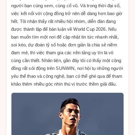
người bạn cùng xem, cùng cổ vũ. Và trong thời đại số,
việc kết nối với cộng đồng trở nên dễ dàng hơn bao giờ
hết. Tôi nhận thấy rất nhiều hội nhóm, diễn đàn đang
được thành lập để bàn luận về World Cup 2026. Nếu
bạn muốn tìm một nơi để cập nhật tin tức nhanh nhất,
soi kèo, dự đoán tỷ số hoặc đơn giản là chia sẻ niềm
đam mê, thì việc tham gia các nền tảng uy tín là vô
cùng cần thiết. Nhân tiện, gần đây tôi có thấy một cộng
đồng rất sôi động trên SUNWIN, nơi hội tụ những người
yêu thể thao và công nghệ, bạn có thể ghé qua để tham
khảo thêm nhiều góc nhìn thú vị trước thềm giải đấu.