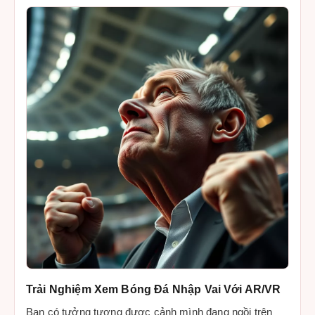
Trải Nghiệm Xem Bóng Đá Nhập Vai Với AR/VR
Bạn có tưởng tượng được cảnh mình đang ngồi trên