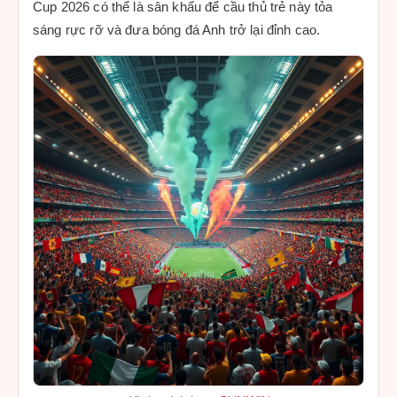
Cup 2026 có thể là sân khấu để cầu thủ trẻ này tỏa
sáng rực rỡ và đưa bóng đá Anh trở lại đỉnh cao.